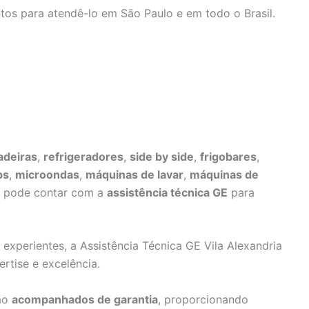
tos para atendê-lo em São Paulo e em todo o Brasil.
adeiras
,
refrigeradores
,
side by side
,
frigobares
,
ps
,
microondas
,
máquinas de lavar
,
máquinas de
ê pode contar com a
assistência técnica GE
para
 experientes, a Assistência Técnica GE Vila Alexandria
rtise e excelência.
são
acompanhados de garantia
, proporcionando