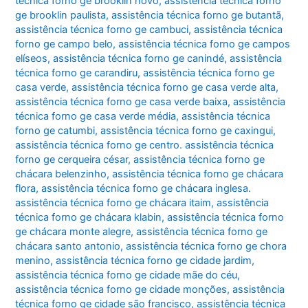
técnica forno ge brooklin novo
,
assistência técnica forno
ge brooklin paulista
,
assistência técnica forno ge butantã
,
assistência técnica forno ge cambuci
,
assistência técnica
forno ge campo belo
,
assistência técnica forno ge campos
elíseos
,
assistência técnica forno ge canindé
,
assistência
técnica forno ge carandiru
,
assistência técnica forno ge
casa verde
,
assistência técnica forno ge casa verde alta
,
assistência técnica forno ge casa verde baixa
,
assistência
técnica forno ge casa verde média
,
assistência técnica
forno ge catumbi
,
assistência técnica forno ge caxingui
,
assistência técnica forno ge centro. assistência técnica
forno ge cerqueira césar
,
assistência técnica forno ge
chácara belenzinho
,
assistência técnica forno ge chácara
flora
,
assistência técnica forno ge chácara inglesa.
assistência técnica forno ge chácara itaim
,
assistência
técnica forno ge chácara klabin
,
assistência técnica forno
ge chácara monte alegre
,
assistência técnica forno ge
chácara santo antonio
,
assistência técnica forno ge chora
menino
,
assistência técnica forno ge cidade jardim
,
assistência técnica forno ge cidade mãe do céu
,
assistência técnica forno ge cidade monções
,
assistência
técnica forno ge cidade são francisco
,
assistência técnica