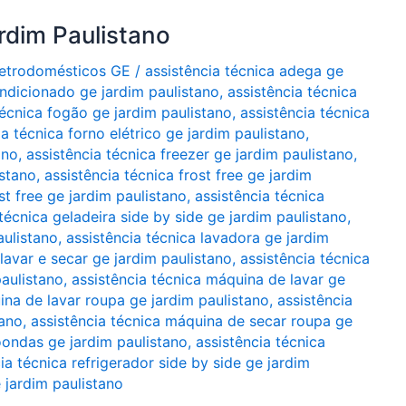
rdim Paulistano
Eletrodomésticos GE
/
assistência técnica adega ge
ondicionado ge jardim paulistano
,
assistência técnica
técnica fogão ge jardim paulistano
,
assistência técnica
ia técnica forno elétrico ge jardim paulistano
,
ano
,
assistência técnica freezer ge jardim paulistano
,
istano
,
assistência técnica frost free ge jardim
st free ge jardim paulistano
,
assistência técnica
 técnica geladeira side by side ge jardim paulistano
,
aulistano
,
assistência técnica lavadora ge jardim
lavar e secar ge jardim paulistano
,
assistência técnica
aulistano
,
assistência técnica máquina de lavar ge
ina de lavar roupa ge jardim paulistano
,
assistência
tano
,
assistência técnica máquina de secar roupa ge
oondas ge jardim paulistano
,
assistência técnica
ia técnica refrigerador side by side ge jardim
 jardim paulistano