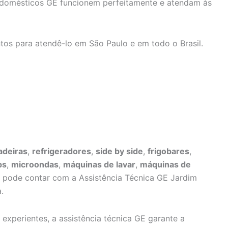
rodomésticos GE funcionem perfeitamente e atendam às
tos para atendê-lo em São Paulo e em todo o Brasil.
adeiras
,
refrigeradores
,
side by side
,
frigobares
,
ps
,
microondas
,
máquinas de lavar
,
máquinas de
ê pode contar com a Assistência Técnica GE Jardim
.
 experientes, a assistência técnica GE garante a