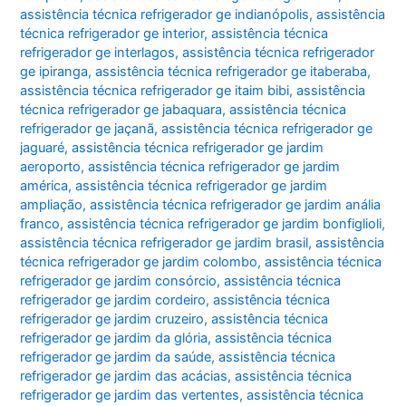
assistência técnica refrigerador ge indianópolis
,
assistência
técnica refrigerador ge interior
,
assistência técnica
refrigerador ge interlagos
,
assistência técnica refrigerador
ge ipiranga
,
assistência técnica refrigerador ge itaberaba
,
assistência técnica refrigerador ge itaim bibi
,
assistência
técnica refrigerador ge jabaquara
,
assistência técnica
refrigerador ge jaçanã
,
assistência técnica refrigerador ge
jaguaré
,
assistência técnica refrigerador ge jardim
aeroporto
,
assistência técnica refrigerador ge jardim
américa
,
assistência técnica refrigerador ge jardim
ampliação
,
assistência técnica refrigerador ge jardim anália
franco
,
assistência técnica refrigerador ge jardim bonfiglioli
,
assistência técnica refrigerador ge jardim brasil
,
assistência
técnica refrigerador ge jardim colombo
,
assistência técnica
refrigerador ge jardim consórcio
,
assistência técnica
refrigerador ge jardim cordeiro
,
assistência técnica
refrigerador ge jardim cruzeiro
,
assistência técnica
refrigerador ge jardim da glória
,
assistência técnica
refrigerador ge jardim da saúde
,
assistência técnica
refrigerador ge jardim das acácias
,
assistência técnica
refrigerador ge jardim das vertentes
,
assistência técnica