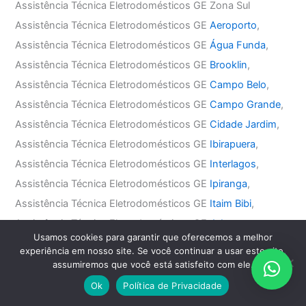
Assistência Técnica Eletrodomésticos GE Zona Sul
Assistência Técnica Eletrodomésticos GE
Aeroporto
,
Assistência Técnica Eletrodomésticos GE
Água Funda
,
Assistência Técnica Eletrodomésticos GE
Brooklin
,
Assistência Técnica Eletrodomésticos GE
Campo Belo
,
Assistência Técnica Eletrodomésticos GE
Campo Grande
,
Assistência Técnica Eletrodomésticos GE
Cidade Jardim
,
Assistência Técnica Eletrodomésticos GE
Ibirapuera
,
Assistência Técnica Eletrodomésticos GE
Interlagos
,
Assistência Técnica Eletrodomésticos GE
Ipiranga
,
Assistência Técnica Eletrodomésticos GE
Itaim Bibi
,
Assistência Técnica Eletrodomésticos GE
Jabaquara
,
Usamos cookies para garantir que oferecemos a melhor
Assistência Técnica Eletrodomésticos GE
Jardim América
,
experiência em nosso site. Se você continuar a usar este site,
Assistência Técnica Eletrodomésticos GE
Jardim Europa
,
assumiremos que você está satisfeito com ele.
Assistência Técnica Eletrodomésticos GE
Jardim Paulista
,
Ok
Política de Privacidade
Assistência Técnica Eletrodomésticos GE
Jardim