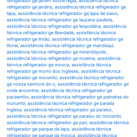
refrigerador ge jardim vitoria regia
,
assistência técnica
refrigerador ge jardins
,
assistência técnica refrigerador ge
lapa
,
assistência técnica refrigerador ge lapa de baixo
,
assistência técnica refrigerador ge lauzane paulista
,
assistência técnica refrigerador ge leopoldina
,
assistência
técnica refrigerador ge liberdade
,
assistência técnica
refrigerador ge limão
,
assistência técnica refrigerador ge
litoral
,
assistência técnica refrigerador ge mandaqui
,
assistência técnica refrigerador ge mirandópolis
,
assistência técnica refrigerador ge moema
,
assistência
técnica refrigerador ge mooca
,
assistência técnica
refrigerador ge morro dos ingleses
,
assistência técnica
refrigerador ge morumbi
,
assistência técnica refrigerador
ge nossa senhora do o
,
assistência técnica refrigerador ge
onde encontrar
,
assistência técnica refrigerador ge
pacaembu
,
assistência técnica refrigerador ge paineiras do
morumbi
,
assistência técnica refrigerador ge parada
inglesa
,
assistência técnica refrigerador ge paraíso
,
assistência técnica refrigerador ge paraíso do morumbi
,
assistência técnica refrigerador ge pari
,
assistência técnica
refrigerador ge parque da lapa
,
assistência técnica
refrigerador ge parque da mooca
,
assistência técnica