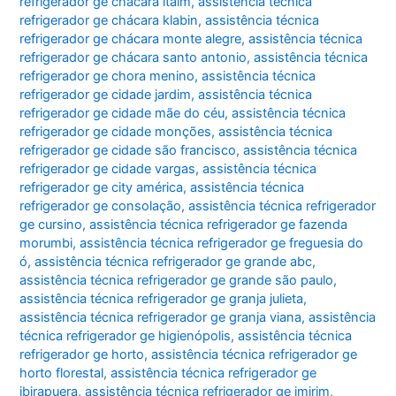
refrigerador ge chácara itaim
,
assistência técnica
refrigerador ge chácara klabin
,
assistência técnica
refrigerador ge chácara monte alegre
,
assistência técnica
refrigerador ge chácara santo antonio
,
assistência técnica
refrigerador ge chora menino
,
assistência técnica
refrigerador ge cidade jardim
,
assistência técnica
refrigerador ge cidade mãe do céu
,
assistência técnica
refrigerador ge cidade monções
,
assistência técnica
refrigerador ge cidade são francisco
,
assistência técnica
refrigerador ge cidade vargas
,
assistência técnica
refrigerador ge city américa
,
assistência técnica
refrigerador ge consolação
,
assistência técnica refrigerador
ge cursino
,
assistência técnica refrigerador ge fazenda
morumbi
,
assistência técnica refrigerador ge freguesia do
ó
,
assistência técnica refrigerador ge grande abc
,
assistência técnica refrigerador ge grande são paulo
,
assistência técnica refrigerador ge granja julieta
,
assistência técnica refrigerador ge granja viana
,
assistência
técnica refrigerador ge higienópolis
,
assistência técnica
refrigerador ge horto
,
assistência técnica refrigerador ge
horto florestal
,
assistência técnica refrigerador ge
ibirapuera
,
assistência técnica refrigerador ge imirim
,