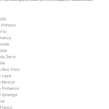
ação
 Pinheiro
orto
Branca
Funda
Rasa
 da Serra
lle
a Boa Vista
a Lapa
da Moóca
 Pinheiros
 Ipiranga
osa
 Franco