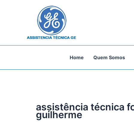
Ir
para
o
conteúdo
Home
Quem Somos
assistência técnica fo
guilherme