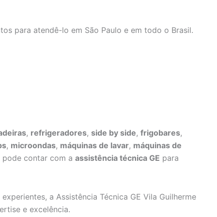
tos para atendê-lo em São Paulo e em todo o Brasil.
adeiras
,
refrigeradores
,
side by side
,
frigobares
,
ps
,
microondas
,
máquinas de lavar
,
máquinas de
ê pode contar com a
assistência técnica GE
para
 experientes, a Assistência Técnica GE Vila Guilherme
rtise e excelência.