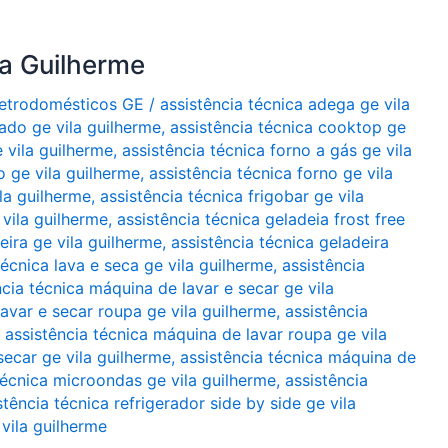
la Guilherme
Eletrodomésticos GE
/
assistência técnica adega ge vila
nado ge vila guilherme
,
assistência técnica cooktop ge
 vila guilherme
,
assistência técnica forno a gás ge vila
o ge vila guilherme
,
assistência técnica forno ge vila
ila guilherme
,
assistência técnica frigobar ge vila
 vila guilherme
,
assistência técnica geladeia frost free
eira ge vila guilherme
,
assistência técnica geladeira
técnica lava e seca ge vila guilherme
,
assistência
ncia técnica máquina de lavar e secar ge vila
lavar e secar roupa ge vila guilherme
,
assistência
,
assistência técnica máquina de lavar roupa ge vila
secar ge vila guilherme
,
assistência técnica máquina de
técnica microondas ge vila guilherme
,
assistência
stência técnica refrigerador side by side ge vila
vila guilherme