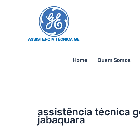
Ir
para
o
conteúdo
Home
Quem Somos
assistência técnica g
jabaquara