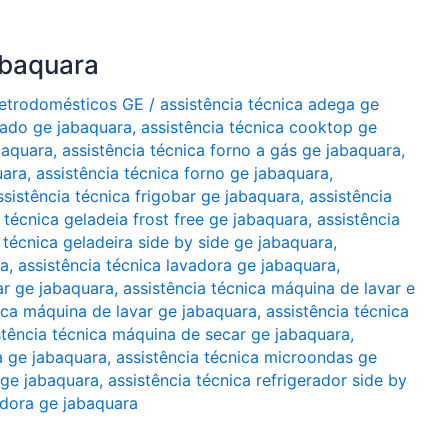
abaquara
Eletrodomésticos GE
/
assistência técnica adega ge
nado ge jabaquara
,
assistência técnica cooktop ge
baquara
,
assistência técnica forno a gás ge jabaquara
,
uara
,
assistência técnica forno ge jabaquara
,
ssistência técnica frigobar ge jabaquara
,
assistência
 técnica geladeia frost free ge jabaquara
,
assistência
 técnica geladeira side by side ge jabaquara
,
ra
,
assistência técnica lavadora ge jabaquara
,
ar ge jabaquara
,
assistência técnica máquina de lavar e
ica máquina de lavar ge jabaquara
,
assistência técnica
stência técnica máquina de secar ge jabaquara
,
a ge jabaquara
,
assistência técnica microondas ge
 ge jabaquara
,
assistência técnica refrigerador side by
adora ge jabaquara