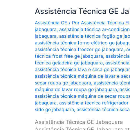
Assistência Técnica GE J
Assistência GE
/ Por
Assistência Técnica 
jabaquara
,
assistência técnica ar-condicio
jabaquara
,
assistência técnica fogão ge ja
assistência técnica forno elétrico ge jabaq
assistência técnica freezer ge jabaquara
,
a
técnica frost free ge jabaquara
,
assistência
técnica geladeira ge jabaquara
,
assistência
assistência técnica lava e seca ge jabaqua
assistência técnica máquina de lavar e sec
secar roupa ge jabaquara
,
assistência técn
máquina de lavar roupa ge jabaquara
,
assi
assistência técnica máquina de secar roup
jabaquara
,
assistência técnica refrigerador
side ge jabaquara
,
assistência técnica sec
Assistência Técnica GE Jabaquara
Assistência Técnica GE Jabaquara at