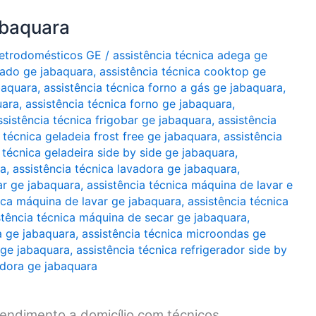
abaquara
Eletrodomésticos GE
/
assistência técnica adega ge
nado ge jabaquara
,
assistência técnica cooktop ge
baquara
,
assistência técnica forno a gás ge jabaquara
,
uara
,
assistência técnica forno ge jabaquara
,
ssistência técnica frigobar ge jabaquara
,
assistência
 técnica geladeia frost free ge jabaquara
,
assistência
 técnica geladeira side by side ge jabaquara
,
ra
,
assistência técnica lavadora ge jabaquara
,
ar ge jabaquara
,
assistência técnica máquina de lavar e
ica máquina de lavar ge jabaquara
,
assistência técnica
stência técnica máquina de secar ge jabaquara
,
a ge jabaquara
,
assistência técnica microondas ge
 ge jabaquara
,
assistência técnica refrigerador side by
adora ge jabaquara
endimento a domicílio com técnicos