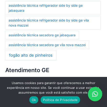
assistência técnica refrigerador side by side ge
jabaquara
assistência técnica refrigerador side by side ge vila
nova mazzei
assistência técnica secadora ge jabaquara
assistência técnica secadora ge vila nova mazzei
fogão alto de pinheiros
Atendimento GE
Atendemos de Segunda a Sexta-feira das 08:00 as 18:00
Usamos cookies para garantir que oferecemos a melhor
experiência em nosso site. Se você continuar a usar este site,
assumiremos que você está satisfeito com ele.
Atendemos
Residências
,
Comércios
,
Restaurantes
,
Ok
Política de Privacidade
Hotéis
,
Industrias
e
Empresas
em todo o
Brasil
, com