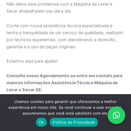
Não deixe seus problemas com a Máquina de Lavar e
Secar atrapalharem seu dia a dia.
Conte com nossa assistência técnica especializada e
tenha a tranquilidade de um serviço de qualidade, realizado
por técnicos experientes, com atendimento a domicílio,
garantia e o uso de peças originais.
Estamos aqui para ajudar!
Consulte nosso Agendamento ou entre em contato para
maiores informações Assistência Técnica Máquina de
Lavar e Secar GE.
Usamos cookies para garantir que oferecemos a melhor
Assistência Técnica Máquina de Lavar e Secar GE
experiência em nosso site. Se você continuar a usar este site,
Aclimação
assumiremos que você está satisfeito com ele.
Assistência Técnica Máquina de Lavar e Secar GE Adolfo
Ok
Política de Privacidade
Pinheiro