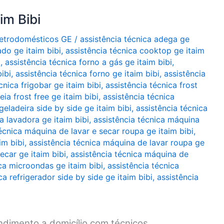
im Bibi
Eletrodomésticos GE
/
assistência técnica adega ge
ado ge itaim bibi
,
assistência técnica cooktop ge itaim
i
,
assistência técnica forno a gás ge itaim bibi
,
bibi
,
assistência técnica forno ge itaim bibi
,
assistência
cnica frigobar ge itaim bibi
,
assistência técnica frost
ia frost free ge itaim bibi
,
assistência técnica
geladeira side by side ge itaim bibi
,
assistência técnica
a lavadora ge itaim bibi
,
assistência técnica máquina
écnica máquina de lavar e secar roupa ge itaim bibi
,
im bibi
,
assistência técnica máquina de lavar roupa ge
ecar ge itaim bibi
,
assistência técnica máquina de
ca microondas ge itaim bibi
,
assistência técnica
ca refrigerador side by side ge itaim bibi
,
assistência
endimento a domicílio com técnicos