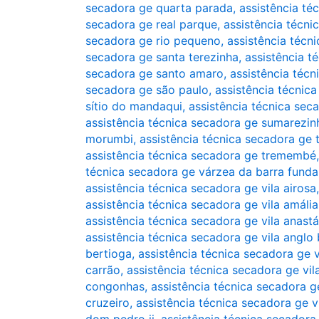
secadora ge quarta parada
,
assistência té
secadora ge real parque
,
assistência técni
secadora ge rio pequeno
,
assistência técni
secadora ge santa terezinha
,
assistência t
secadora ge santo amaro
,
assistência técn
secadora ge são paulo
,
assistência técnic
sítio do mandaqui
,
assistência técnica sec
assistência técnica secadora ge sumarezin
morumbi
,
assistência técnica secadora ge
assistência técnica secadora ge tremembé
técnica secadora ge várzea da barra funda
assistência técnica secadora ge vila airosa
assistência técnica secadora ge vila amália
assistência técnica secadora ge vila anast
assistência técnica secadora ge vila anglo b
bertioga
,
assistência técnica secadora ge 
carrão
,
assistência técnica secadora ge vil
congonhas
,
assistência técnica secadora ge
cruzeiro
,
assistência técnica secadora ge 