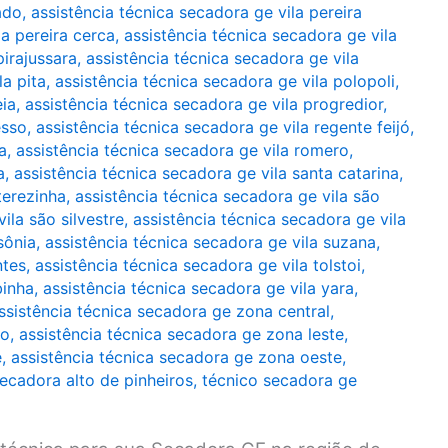
ado
,
assistência técnica secadora ge vila pereira
la pereira cerca
,
assistência técnica secadora ge vila
pirajussara
,
assistência técnica secadora ge vila
la pita
,
assistência técnica secadora ge vila polopoli
,
eia
,
assistência técnica secadora ge vila progredior
,
esso
,
assistência técnica secadora ge vila regente feijó
,
a
,
assistência técnica secadora ge vila romero
,
a
,
assistência técnica secadora ge vila santa catarina
,
terezinha
,
assistência técnica secadora ge vila são
ila são silvestre
,
assistência técnica secadora ge vila
sônia
,
assistência técnica secadora ge vila suzana
,
ntes
,
assistência técnica secadora ge vila tolstoi
,
binha
,
assistência técnica secadora ge vila yara
,
ssistência técnica secadora ge zona central
,
ro
,
assistência técnica secadora ge zona leste
,
e
,
assistência técnica secadora ge zona oeste
,
ecadora alto de pinheiros
,
técnico secadora ge