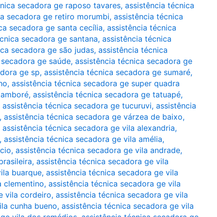
cnica secadora ge raposo tavares
,
assistência técnica
ca secadora ge retiro morumbi
,
assistência técnica
ca secadora ge santa cecília
,
assistência técnica
écnica secadora ge santana
,
assistência técnica
ica secadora ge são judas
,
assistência técnica
a secadora ge saúde
,
assistência técnica secadora ge
adora ge sp
,
assistência técnica secadora ge sumaré
,
ho
,
assistência técnica secadora ge super quadra
 tamboré
,
assistência técnica secadora ge tatuapé
,
,
assistência técnica secadora ge tucuruvi
,
assistência
,
assistência técnica secadora ge várzea de baixo
,
,
assistência técnica secadora ge vila alexandria
,
,
assistência técnica secadora ge vila amélia
,
ácio
,
assistência técnica secadora ge vila andrade
,
rasileira
,
assistência técnica secadora ge vila
vila buarque
,
assistência técnica secadora ge vila
a clementino
,
assistência técnica secadora ge vila
 vila cordeiro
,
assistência técnica secadora ge vila
vila cunha bueno
,
assistência técnica secadora ge vila