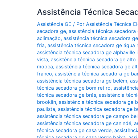
Assistência Técnica Seca
Assistência GE
/ Por
Assistência Técnica 
secadora ge
,
assistência técnica secadora 
aclimação
,
assistência técnica secadora g
fria
,
assistência técnica secadora ge água 
assistência técnica secadora ge alphaville i
vista
,
assistência técnica secadora ge alto
mooca
,
assistência técnica secadora ge alt
franco
,
assistência técnica secadora ge ba
assistência técnica secadora ge belém
,
ass
técnica secadora ge bom retiro
,
assistênc
técnica secadora ge brás
,
assistência técn
brooklin
,
assistência técnica secadora ge 
paulista
,
assistência técnica secadora ge b
assistência técnica secadora ge campo be
assistência técnica secadora ge canindé
,
a
técnica secadora ge casa verde
,
assistênc
técnica secadora ge casa verde baixa
,
ass