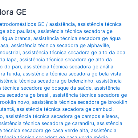
dora GE
Eletrodomésticos GE
/
assistência
,
assistência técnica
ge abc paulista
,
assistência técnica secadora ge
e água branca
,
assistência técnica secadora ge água
rasa
,
assistência técnica secadora ge alphaville
,
ndustrial
,
assistência técnica secadora ge alto da boa
 da lapa
,
assistência técnica secadora ge alto da
o do pari
,
assistência técnica secadora ge anália
rra funda
,
assistência técnica secadora ge bela vista
,
istência técnica secadora ge belenzinho
,
assistência
ia técnica secadora ge bosque da saúde
,
assistência
ica secadora ge brasil
,
assistência técnica secadora ge
brooklin novo
,
assistência técnica secadora ge brooklin
utantã
,
assistência técnica secadora ge cambuci
,
lo
,
assistência técnica secadora ge campos elíseos
,
ssistência técnica secadora ge carandiru
,
assistência
ia técnica secadora ge casa verde alta
,
assistência
istência técnica secadora ge casa verde média
,