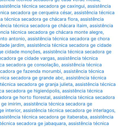
ssistência técnica secadora ge caxingui
,
assistência
cnica secadora ge cerqueira césar
,
assistência técnica
ia técnica secadora ge chácara flora
,
assistência
tência técnica secadora ge chácara itaim
,
assistência
ência técnica secadora ge chácara monte alegre
,
anto antonio
,
assistência técnica secadora ge chora
idade jardim
,
assistência técnica secadora ge cidade
 ge cidade monções
,
assistência técnica secadora ge
secadora ge cidade vargas
,
assistência técnica
nica secadora ge consolação
,
assistência técnica
secadora ge fazenda morumbi
,
assistência técnica
écnica secadora ge grande abc
,
assistência técnica
 técnica secadora ge granja julieta
,
assistência técnica
ica secadora ge higienópolis
,
assistência técnica
adora ge horto florestal
,
assistência técnica secadora
 ge imirim
,
assistência técnica secadora ge
e interior
,
assistência técnica secadora ge interlagos
,
ssistência técnica secadora ge itaberaba
,
assistência
 técnica secadora ge jabaquara
,
assistência técnica