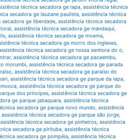
sistência técnica secadora ge lapa
,
assistência técnica
nica secadora ge lauzane paulista
,
assistência técnica
a secadora ge liberdade
,
assistência técnica secadora
toral
,
assistência técnica secadora ge mandaqui
,
lis
,
assistência técnica secadora ge moema
,
sistência técnica secadora ge morro dos ingleses
,
assistência técnica secadora ge nossa senhora do o
,
ntrar
,
assistência técnica secadora ge pacaembu
,
 do morumbi
,
assistência técnica secadora ge parada
raíso
,
assistência técnica secadora ge paraíso do
pari
,
assistência técnica secadora ge parque da lapa
,
a mooca
,
assistência técnica secadora ge parque do
parque dos principes
,
assistência técnica secadora ge
adora ge parque jabaquara
,
assistência técnica
 técnica secadora ge parque novo mundo
,
assistência
,
assistência técnica secadora ge parque são jorge
,
assistência técnica secadora ge pinheiros
,
assistência
cnica secadora ge pirituba
,
assistência técnica
 técnica secadora ge pompéia
,
assistência técnica