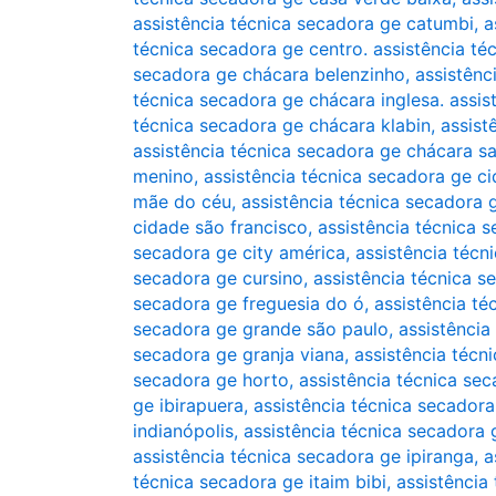
assistência técnica secadora ge catumbi
,
a
técnica secadora ge centro. assistência té
secadora ge chácara belenzinho
,
assistênc
técnica secadora ge chácara inglesa. assis
técnica secadora ge chácara klabin
,
assist
assistência técnica secadora ge chácara s
menino
,
assistência técnica secadora ge c
mãe do céu
,
assistência técnica secadora
cidade são francisco
,
assistência técnica 
secadora ge city américa
,
assistência téc
secadora ge cursino
,
assistência técnica 
secadora ge freguesia do ó
,
assistência t
secadora ge grande são paulo
,
assistência
secadora ge granja viana
,
assistência técn
secadora ge horto
,
assistência técnica sec
ge ibirapuera
,
assistência técnica secadora
indianópolis
,
assistência técnica secadora g
assistência técnica secadora ge ipiranga
,
a
técnica secadora ge itaim bibi
,
assistência