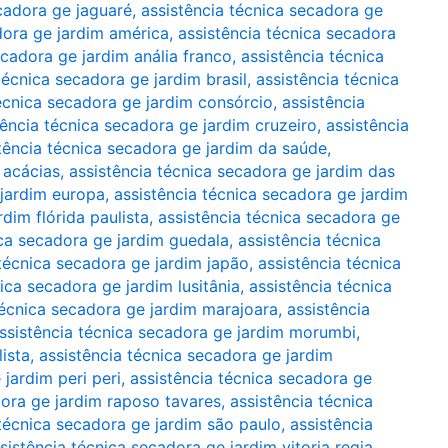
cadora ge jaguaré
,
assistência técnica secadora ge
dora ge jardim américa
,
assistência técnica secadora
ecadora ge jardim anália franco
,
assistência técnica
técnica secadora ge jardim brasil
,
assistência técnica
técnica secadora ge jardim consórcio
,
assistência
tência técnica secadora ge jardim cruzeiro
,
assistência
tência técnica secadora ge jardim da saúde
,
 acácias
,
assistência técnica secadora ge jardim das
 jardim europa
,
assistência técnica secadora ge jardim
dim flórida paulista
,
assistência técnica secadora ge
ica secadora ge jardim guedala
,
assistência técnica
 técnica secadora ge jardim japão
,
assistência técnica
ica secadora ge jardim lusitânia
,
assistência técnica
técnica secadora ge jardim marajoara
,
assistência
ssistência técnica secadora ge jardim morumbi
,
ista
,
assistência técnica secadora ge jardim
 jardim peri peri
,
assistência técnica secadora ge
dora ge jardim raposo tavares
,
assistência técnica
 técnica secadora ge jardim são paulo
,
assistência
sistência técnica secadora ge jardim vitoria regia
,