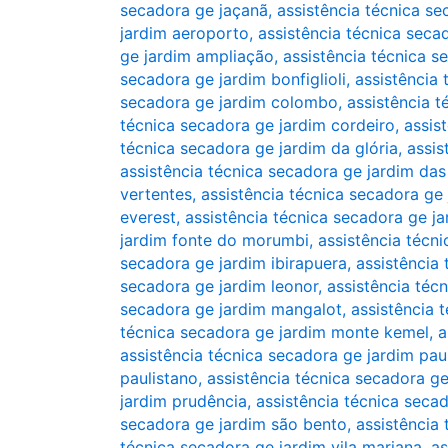
secadora ge jaçanã
,
assistência técnica se
jardim aeroporto
,
assistência técnica seca
ge jardim ampliação
,
assistência técnica s
secadora ge jardim bonfiglioli
,
assistência 
secadora ge jardim colombo
,
assistência 
técnica secadora ge jardim cordeiro
,
assis
técnica secadora ge jardim da glória
,
assis
assistência técnica secadora ge jardim das
vertentes
,
assistência técnica secadora ge
everest
,
assistência técnica secadora ge jar
jardim fonte do morumbi
,
assistência técn
secadora ge jardim ibirapuera
,
assistência
secadora ge jardim leonor
,
assistência técn
secadora ge jardim mangalot
,
assistência 
técnica secadora ge jardim monte kemel
,
a
assistência técnica secadora ge jardim paul
paulistano
,
assistência técnica secadora ge
jardim prudência
,
assistência técnica seca
secadora ge jardim são bento
,
assistência
técnica secadora ge jardim vila mariana
,
as