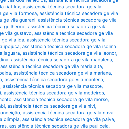
 ge vila dos remédios
,
assistência técnica secadora ge
a fiat lux
,
assistência técnica secadora ge vila
a ge vila formosa
,
assistência técnica secadora ge vila
a ge vila guarani
,
assistência técnica secadora ge vila
la guilherme
,
assistência técnica secadora ge vila
ge vila gustavo
,
assistência técnica secadora ge vila
 ge vila ida
,
assistência técnica secadora ge vila
a ipojuca
,
assistência técnica secadora ge vila isolina
la jaguara
,
assistência técnica secadora ge vila leonor
,
dina
,
assistência técnica secadora ge vila madalena
,
,
assistência técnica secadora ge vila maria alta
,
baixa
,
assistência técnica secadora ge vila mariana
,
a
,
assistência técnica secadora ge vila marilena
,
a
,
assistência técnica secadora ge vila mascote
,
i
,
assistência técnica secadora ge vila medeiros
,
mento
,
assistência técnica secadora ge vila morse
,
mbi
,
assistência técnica secadora ge vila nivi
,
conceição
,
assistência técnica secadora ge vila nova
a olímpia
,
assistência técnica secadora ge vila paiva
,
iras
,
assistência técnica secadora ge vila pauliceia
,