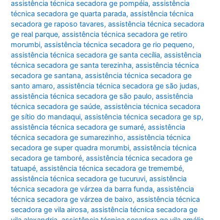
assistência técnica secadora ge pompéia
,
assistência
técnica secadora ge quarta parada
,
assistência técnica
secadora ge raposo tavares
,
assistência técnica secadora
ge real parque
,
assistência técnica secadora ge retiro
morumbi
,
assistência técnica secadora ge rio pequeno
,
assistência técnica secadora ge santa cecília
,
assistência
técnica secadora ge santa terezinha
,
assistência técnica
secadora ge santana
,
assistência técnica secadora ge
santo amaro
,
assistência técnica secadora ge são judas
,
assistência técnica secadora ge são paulo
,
assistência
técnica secadora ge saúde
,
assistência técnica secadora
ge sítio do mandaqui
,
assistência técnica secadora ge sp
,
assistência técnica secadora ge sumaré
,
assistência
técnica secadora ge sumarezinho
,
assistência técnica
secadora ge super quadra morumbi
,
assistência técnica
secadora ge tamboré
,
assistência técnica secadora ge
tatuapé
,
assistência técnica secadora ge tremembé
,
assistência técnica secadora ge tucuruvi
,
assistência
técnica secadora ge várzea da barra funda
,
assistência
técnica secadora ge várzea de baixo
,
assistência técnica
secadora ge vila airosa
,
assistência técnica secadora ge
vila alexandria
,
assistência técnica secadora ge vila amália
,