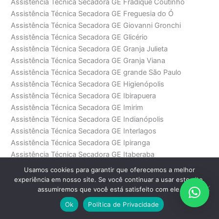
Assistência Técnica Secadora GE Fradique Coutinho
Assistência Técnica Secadora GE Freguesia do Ó
Assistência Técnica Secadora GE Giovanni Gronchi
Assistência Técnica Secadora GE Glicério
Assistência Técnica Secadora GE Granja Julieta
Assistência Técnica Secadora GE Granja Viana
Assistência Técnica Secadora GE grande São Paulo
Assistência Técnica Secadora GE Higienópolis
Assistência Técnica Secadora GE Ibirapuera
Assistência Técnica Secadora GE Imirim
Assistência Técnica Secadora GE Indianópolis
Assistência Técnica Secadora GE Interlagos
Assistência Técnica Secadora GE Ipiranga
Assistência Técnica Secadora GE Itaberaba
Assistência Técnica Secadora GE Itaim Bibi
Usamos cookies para garantir que oferecemos a melhor
Assistência Técnica Secadora GE Jabaquara
experiência em nosso site. Se você continuar a usar este site,
Assistência Técnica Secadora GE Jaçanã
assumiremos que você está satisfeito com ele.
Assistência Técnica Secadora GE Jaguaré
Ok
Política de Privacidade
Assistência Técnica Secadora GE Jaraguá