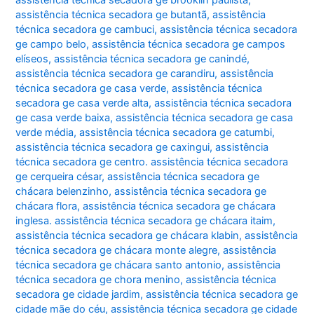
assistência técnica secadora ge butantã
,
assistência
técnica secadora ge cambuci
,
assistência técnica secadora
ge campo belo
,
assistência técnica secadora ge campos
elíseos
,
assistência técnica secadora ge canindé
,
assistência técnica secadora ge carandiru
,
assistência
técnica secadora ge casa verde
,
assistência técnica
secadora ge casa verde alta
,
assistência técnica secadora
ge casa verde baixa
,
assistência técnica secadora ge casa
verde média
,
assistência técnica secadora ge catumbi
,
assistência técnica secadora ge caxingui
,
assistência
técnica secadora ge centro. assistência técnica secadora
ge cerqueira césar
,
assistência técnica secadora ge
chácara belenzinho
,
assistência técnica secadora ge
chácara flora
,
assistência técnica secadora ge chácara
inglesa. assistência técnica secadora ge chácara itaim
,
assistência técnica secadora ge chácara klabin
,
assistência
técnica secadora ge chácara monte alegre
,
assistência
técnica secadora ge chácara santo antonio
,
assistência
técnica secadora ge chora menino
,
assistência técnica
secadora ge cidade jardim
,
assistência técnica secadora ge
cidade mãe do céu
,
assistência técnica secadora ge cidade