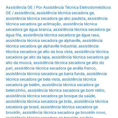
Peri
Peri
Assistência GE
/ Por
Assistência Técnica Eletrodomésticos
GE
/
assistência
,
assistência técnica secadora ge
,
assistência técnica secadora ge abc paulista
,
assistência
técnica secadora ge aclimação
,
assistência técnica
secadora ge água branca
,
assistência técnica secadora ge
água fria
,
assistência técnica secadora ge água rasa
,
assistência técnica secadora ge alphaville
,
assistência
técnica secadora ge alphaville industrial
,
assistência
técnica secadora ge alto da boa vista
,
assistência técnica
secadora ge alto da lapa
,
assistência técnica secadora ge
alto da mooca
,
assistência técnica secadora ge alto do
pari
,
assistência técnica secadora ge anália franco
,
assistência técnica secadora ge barra funda
,
assistência
técnica secadora ge bela vista
,
assistência técnica
secadora ge belém
,
assistência técnica secadora ge
belenzinho
,
assistência técnica secadora ge bom retiro
,
assistência técnica secadora ge bosque da saúde
,
assistência técnica secadora ge brás
,
assistência técnica
secadora ge brasil
,
assistência técnica secadora ge
brooklin
,
assistência técnica secadora ge brooklin novo
,
assistência técnica secadora ge brooklin paulista
,