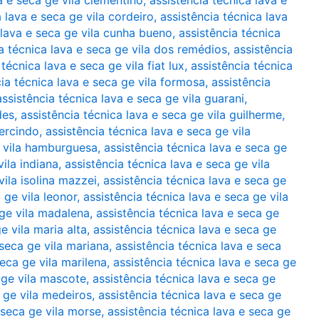
a e seca ge vila clementino
,
assistência técnica lava e
a lava e seca ge vila cordeiro
,
assistência técnica lava
 lava e seca ge vila cunha bueno
,
assistência técnica
a técnica lava e seca ge vila dos remédios
,
assistência
 técnica lava e seca ge vila fiat lux
,
assistência técnica
cia técnica lava e seca ge vila formosa
,
assistência
assistência técnica lava e seca ge vila guarani
,
des
,
assistência técnica lava e seca ge vila guilherme
,
mercindo
,
assistência técnica lava e seca ge vila
e vila hamburguesa
,
assistência técnica lava e seca ge
vila indiana
,
assistência técnica lava e seca ge vila
vila isolina mazzei
,
assistência técnica lava e seca ge
 ge vila leonor
,
assistência técnica lava e seca ge vila
 ge vila madalena
,
assistência técnica lava e seca ge
e vila maria alta
,
assistência técnica lava e seca ge
 seca ge vila mariana
,
assistência técnica lava e seca
seca ge vila marilena
,
assistência técnica lava e seca ge
 ge vila mascote
,
assistência técnica lava e seca ge
a ge vila medeiros
,
assistência técnica lava e seca ge
 seca ge vila morse
,
assistência técnica lava e seca ge