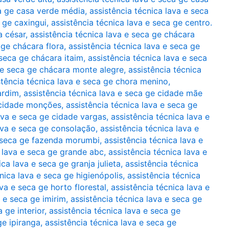
ca ge casa verde média
,
assistência técnica lava e seca
a ge caxingui
,
assistência técnica lava e seca ge centro.
a césar
,
assistência técnica lava e seca ge chácara
 ge chácara flora
,
assistência técnica lava e seca ge
 seca ge chácara itaim
,
assistência técnica lava e seca
a e seca ge chácara monte alegre
,
assistência técnica
stência técnica lava e seca ge chora menino
,
ardim
,
assistência técnica lava e seca ge cidade mãe
e cidade monções
,
assistência técnica lava e seca ge
lava e seca ge cidade vargas
,
assistência técnica lava e
lava e seca ge consolação
,
assistência técnica lava e
e seca ge fazenda morumbi
,
assistência técnica lava e
a lava e seca ge grande abc
,
assistência técnica lava e
ica lava e seca ge granja julieta
,
assistência técnica
nica lava e seca ge higienópolis
,
assistência técnica
ava e seca ge horto florestal
,
assistência técnica lava e
a e seca ge imirim
,
assistência técnica lava e seca ge
 ge interior
,
assistência técnica lava e seca ge
ge ipiranga
,
assistência técnica lava e seca ge