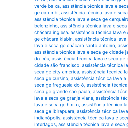
verde baixa
,
assistência técnica lava e se
ge catumbi
,
assistência técnica lava e sec
assistência técnica lava e seca ge cerqueir
belenzinho
,
assistência técnica lava e seca
chácara inglesa. assistência técnica lava e
ge chácara klabin
,
assistência técnica lav
lava e seca ge chácara santo antonio
,
assi
assistência técnica lava e seca ge cidade j
do céu
,
assistência técnica lava e seca g
cidade são francisco
,
assistência técnica 
seca ge city américa
,
assistência técnica 
seca ge cursino
,
assistência técnica lava 
seca ge freguesia do ó
,
assistência técnic
seca ge grande são paulo
,
assistência técn
lava e seca ge granja viana
,
assistência téc
lava e seca ge horto
,
assistência técnica l
seca ge ibirapuera
,
assistência técnica lav
indianópolis
,
assistência técnica lava e seca
interlagos
,
assistência técnica lava e seca 