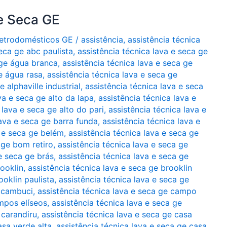
e Seca GE
Eletrodomésticos GE
/
assistência
,
assistência técnica
seca ge abc paulista
,
assistência técnica lava e seca ge
 ge água branca
,
assistência técnica lava e seca ge
e água rasa
,
assistência técnica lava e seca ge
 alphaville industrial
,
assistência técnica lava e seca
va e seca ge alto da lapa
,
assistência técnica lava e
 lava e seca ge alto do pari
,
assistência técnica lava e
lava e seca ge barra funda
,
assistência técnica lava e
a e seca ge belém
,
assistência técnica lava e seca ge
 ge bom retiro
,
assistência técnica lava e seca ge
 e seca ge brás
,
assistência técnica lava e seca ge
rooklin
,
assistência técnica lava e seca ge brooklin
ooklin paulista
,
assistência técnica lava e seca ge
e cambuci
,
assistência técnica lava e seca ge campo
ampos elíseos
,
assistência técnica lava e seca ge
 carandiru
,
assistência técnica lava e seca ge casa
asa verde alta
,
assistência técnica lava e seca ge casa