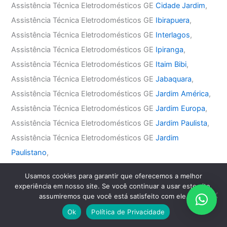
Assistência Técnica Eletrodomésticos GE
Cidade Jardim
,
Assistência Técnica Eletrodomésticos GE
Ibirapuera
,
Assistência Técnica Eletrodomésticos GE
Interlagos
,
Assistência Técnica Eletrodomésticos GE
Ipiranga
,
Assistência Técnica Eletrodomésticos GE
Itaim Bibi
,
Assistência Técnica Eletrodomésticos GE
Jabaquara
,
Assistência Técnica Eletrodomésticos GE
Jardim América
,
Assistência Técnica Eletrodomésticos GE
Jardim Europa
,
Assistência Técnica Eletrodomésticos GE
Jardim Paulista
,
Assistência Técnica Eletrodomésticos GE
Jardim
Paulistano
,
Assistência Técnica Eletrodomésticos GE
Jardins
,
Usamos cookies para garantir que oferecemos a melhor
Assistência Técnica Eletrodomésticos GE
Jockey Club
,
experiência em nosso site. Se você continuar a usar este site,
Assistência Técnica Eletrodomésticos GE
Moema
,
assumiremos que você está satisfeito com ele.
Assistência Técnica Eletrodomésticos GE
Morumbi
,
Ok
Política de Privacidade
Assistência Técnica Eletrodomésticos GE
Sacomã
,