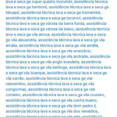
lava e seca ge super quadra morumbi
,
assistência técnica
lava e seca ge tamboré
,
assistência técnica lava e seca ge
tatuapé
,
assistência técnica lava e seca ge tremembé
,
assistência técnica lava e seca ge tucuruvi
,
assistência
técnica lava e seca ge várzea da barra funda
,
assistência
técnica lava e seca ge várzea de baixo
,
assistência técnica
lava e seca ge vila airosa
,
assistência técnica lava e seca
ge vila alexandria
,
assistência técnica lava e seca ge vila
amália
,
assistência técnica lava e seca ge vila amélia
,
assistência técnica lava e seca ge vila anastácio
,
assistência técnica lava e seca ge vila andrade
,
assistência
técnica lava e seca ge vila anglo brasileira
,
assistência
técnica lava e seca ge vila bertioga
,
assistência técnica lava
e seca ge vila buarque
,
assistência técnica lava e seca ge
vila carrão
,
assistência técnica lava e seca ge vila
clementino
,
assistência técnica lava e seca ge vila
congonhas
,
assistência técnica lava e seca ge vila
cordeiro
,
assistência técnica lava e seca ge vila cruzeiro
,
assistência técnica lava e seca ge vila cunha bueno
,
assistência técnica lava e seca ge vila dom pedro ii
,
assistência técnica lava e seca ge vila dos remédios
,
assistência técnica lava e seca ge vila ede
,
assistência