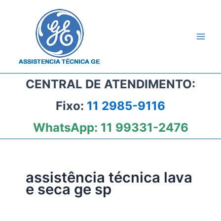
Ir
para
o
conteúdo
CENTRAL DE ATENDIMENTO:
Fixo:
11 2985-9116
WhatsApp:
11 99331-2476
assistência técnica lava
e seca ge sp