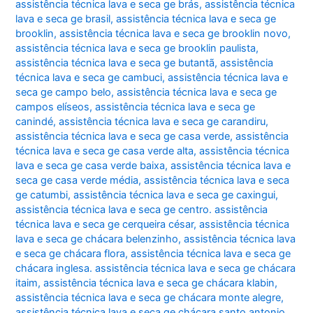
assistência técnica lava e seca ge brás
,
assistência técnica
lava e seca ge brasil
,
assistência técnica lava e seca ge
brooklin
,
assistência técnica lava e seca ge brooklin novo
,
assistência técnica lava e seca ge brooklin paulista
,
assistência técnica lava e seca ge butantã
,
assistência
técnica lava e seca ge cambuci
,
assistência técnica lava e
seca ge campo belo
,
assistência técnica lava e seca ge
campos elíseos
,
assistência técnica lava e seca ge
canindé
,
assistência técnica lava e seca ge carandiru
,
assistência técnica lava e seca ge casa verde
,
assistência
técnica lava e seca ge casa verde alta
,
assistência técnica
lava e seca ge casa verde baixa
,
assistência técnica lava e
seca ge casa verde média
,
assistência técnica lava e seca
ge catumbi
,
assistência técnica lava e seca ge caxingui
,
assistência técnica lava e seca ge centro. assistência
técnica lava e seca ge cerqueira césar
,
assistência técnica
lava e seca ge chácara belenzinho
,
assistência técnica lava
e seca ge chácara flora
,
assistência técnica lava e seca ge
chácara inglesa. assistência técnica lava e seca ge chácara
itaim
,
assistência técnica lava e seca ge chácara klabin
,
assistência técnica lava e seca ge chácara monte alegre
,
assistência técnica lava e seca ge chácara santo antonio
,