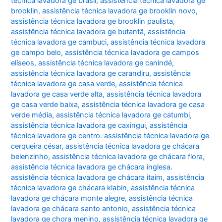
técnica lavadora ge brasil
,
assistência técnica lavadora ge
brooklin
,
assistência técnica lavadora ge brooklin novo
,
assistência técnica lavadora ge brooklin paulista
,
assistência técnica lavadora ge butantã
,
assistência
técnica lavadora ge cambuci
,
assistência técnica lavadora
ge campo belo
,
assistência técnica lavadora ge campos
elíseos
,
assistência técnica lavadora ge canindé
,
assistência técnica lavadora ge carandiru
,
assistência
técnica lavadora ge casa verde
,
assistência técnica
lavadora ge casa verde alta
,
assistência técnica lavadora
ge casa verde baixa
,
assistência técnica lavadora ge casa
verde média
,
assistência técnica lavadora ge catumbi
,
assistência técnica lavadora ge caxingui
,
assistência
técnica lavadora ge centro. assistência técnica lavadora ge
cerqueira césar
,
assistência técnica lavadora ge chácara
belenzinho
,
assistência técnica lavadora ge chácara flora
,
assistência técnica lavadora ge chácara inglesa.
assistência técnica lavadora ge chácara itaim
,
assistência
técnica lavadora ge chácara klabin
,
assistência técnica
lavadora ge chácara monte alegre
,
assistência técnica
lavadora ge chácara santo antonio
,
assistência técnica
lavadora ge chora menino
,
assistência técnica lavadora ge