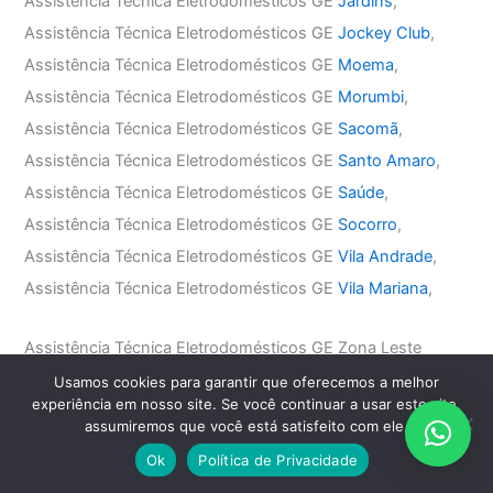
Assistência Técnica Eletrodomésticos GE
Jardins
,
Assistência Técnica Eletrodomésticos GE
Jockey Club
,
Assistência Técnica Eletrodomésticos GE
Moema
,
Assistência Técnica Eletrodomésticos GE
Morumbi
,
Assistência Técnica Eletrodomésticos GE
Sacomã
,
Assistência Técnica Eletrodomésticos GE
Santo Amaro
,
Assistência Técnica Eletrodomésticos GE
Saúde
,
Assistência Técnica Eletrodomésticos GE
Socorro
,
Assistência Técnica Eletrodomésticos GE
Vila Andrade
,
Assistência Técnica Eletrodomésticos GE
Vila Mariana
,
Assistência Técnica Eletrodomésticos GE Zona Leste
Assistência Técnica Eletrodomésticos GE
Água Rasa
,
Usamos cookies para garantir que oferecemos a melhor
experiência em nosso site. Se você continuar a usar este site,
Assistência Técnica Eletrodomésticos GE
Anália Franco
,
assumiremos que você está satisfeito com ele.
Assistência Técnica Eletrodomésticos GE
Aricanduva
,
Ok
Política de Privacidade
Assistência Técnica Eletrodomésticos GE
Belém
,