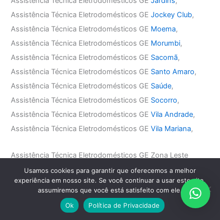
Assistência Técnica Eletrodomésticos GE
Jardins
,
Assistência Técnica Eletrodomésticos GE
Jockey Club
,
Assistência Técnica Eletrodomésticos GE
Moema
,
Assistência Técnica Eletrodomésticos GE
Morumbi
,
Assistência Técnica Eletrodomésticos GE
Sacomã
,
Assistência Técnica Eletrodomésticos GE
Santo Amaro
,
Assistência Técnica Eletrodomésticos GE
Saúde
,
Assistência Técnica Eletrodomésticos GE
Socorro
,
Assistência Técnica Eletrodomésticos GE
Vila Andrade
,
Assistência Técnica Eletrodomésticos GE
Vila Mariana
,
Assistência Técnica Eletrodomésticos GE Zona Leste
Assistência Técnica Eletrodomésticos GE
Água Rasa
,
Usamos cookies para garantir que oferecemos a melhor
experiência em nosso site. Se você continuar a usar este site,
Assistência Técnica Eletrodomésticos GE
Anália Franco
,
assumiremos que você está satisfeito com ele.
Assistência Técnica Eletrodomésticos GE
Aricanduva
,
Ok
Política de Privacidade
Assistência Técnica Eletrodomésticos GE
Belém
,