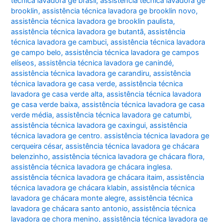
técnica lavadora ge brasil
,
assistência técnica lavadora ge
brooklin
,
assistência técnica lavadora ge brooklin novo
,
assistência técnica lavadora ge brooklin paulista
,
assistência técnica lavadora ge butantã
,
assistência
técnica lavadora ge cambuci
,
assistência técnica lavadora
ge campo belo
,
assistência técnica lavadora ge campos
elíseos
,
assistência técnica lavadora ge canindé
,
assistência técnica lavadora ge carandiru
,
assistência
técnica lavadora ge casa verde
,
assistência técnica
lavadora ge casa verde alta
,
assistência técnica lavadora
ge casa verde baixa
,
assistência técnica lavadora ge casa
verde média
,
assistência técnica lavadora ge catumbi
,
assistência técnica lavadora ge caxingui
,
assistência
técnica lavadora ge centro. assistência técnica lavadora ge
cerqueira césar
,
assistência técnica lavadora ge chácara
belenzinho
,
assistência técnica lavadora ge chácara flora
,
assistência técnica lavadora ge chácara inglesa.
assistência técnica lavadora ge chácara itaim
,
assistência
técnica lavadora ge chácara klabin
,
assistência técnica
lavadora ge chácara monte alegre
,
assistência técnica
lavadora ge chácara santo antonio
,
assistência técnica
lavadora ge chora menino
,
assistência técnica lavadora ge