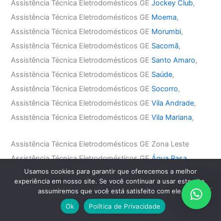
Assistência Técnica Eletrodomésticos GE
Jockey Club
,
Assistência Técnica Eletrodomésticos GE
Moema
,
Assistência Técnica Eletrodomésticos GE
Morumbi
,
Assistência Técnica Eletrodomésticos GE
Sacomã
,
Assistência Técnica Eletrodomésticos GE
Santo Amaro
,
Assistência Técnica Eletrodomésticos GE
Saúde
,
Assistência Técnica Eletrodomésticos GE
Socorro
,
Assistência Técnica Eletrodomésticos GE
Vila Andrade
,
Assistência Técnica Eletrodomésticos GE
Vila Mariana
,
Assistência Técnica Eletrodomésticos GE Zona Leste
Assistência Técnica Eletrodomésticos GE
Água Rasa
,
Usamos cookies para garantir que oferecemos a melhor
Assistência Técnica Eletrodomésticos GE
Anália Franco
,
experiência em nosso site. Se você continuar a usar este site,
Assistência Técnica Eletrodomésticos GE
Aricanduva
,
assumiremos que você está satisfeito com ele.
Assistência Técnica Eletrodomésticos GE
Belém
,
Ok
Política de Privacidade
Assistência Técnica Eletrodomésticos GE
Mooca
,