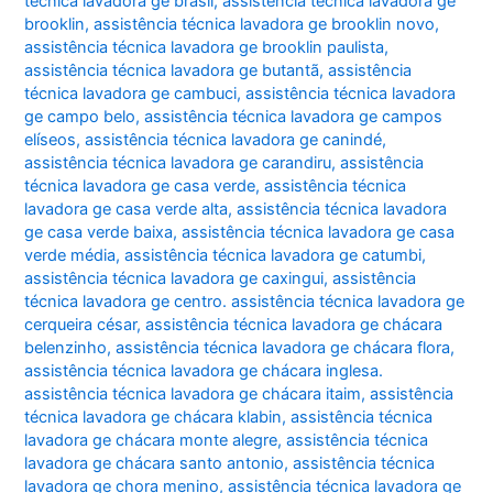
técnica lavadora ge brasil
,
assistência técnica lavadora ge
brooklin
,
assistência técnica lavadora ge brooklin novo
,
assistência técnica lavadora ge brooklin paulista
,
assistência técnica lavadora ge butantã
,
assistência
técnica lavadora ge cambuci
,
assistência técnica lavadora
ge campo belo
,
assistência técnica lavadora ge campos
elíseos
,
assistência técnica lavadora ge canindé
,
assistência técnica lavadora ge carandiru
,
assistência
técnica lavadora ge casa verde
,
assistência técnica
lavadora ge casa verde alta
,
assistência técnica lavadora
ge casa verde baixa
,
assistência técnica lavadora ge casa
verde média
,
assistência técnica lavadora ge catumbi
,
assistência técnica lavadora ge caxingui
,
assistência
técnica lavadora ge centro. assistência técnica lavadora ge
cerqueira césar
,
assistência técnica lavadora ge chácara
belenzinho
,
assistência técnica lavadora ge chácara flora
,
assistência técnica lavadora ge chácara inglesa.
assistência técnica lavadora ge chácara itaim
,
assistência
técnica lavadora ge chácara klabin
,
assistência técnica
lavadora ge chácara monte alegre
,
assistência técnica
lavadora ge chácara santo antonio
,
assistência técnica
lavadora ge chora menino
,
assistência técnica lavadora ge