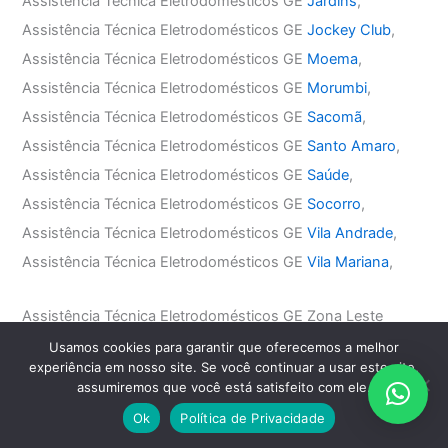
Assistência Técnica Eletrodomésticos GE
Jardins
,
Assistência Técnica Eletrodomésticos GE
Jockey Club
,
Assistência Técnica Eletrodomésticos GE
Moema
,
Assistência Técnica Eletrodomésticos GE
Morumbi
,
Assistência Técnica Eletrodomésticos GE
Sacomã
,
Assistência Técnica Eletrodomésticos GE
Santo Amaro
,
Assistência Técnica Eletrodomésticos GE
Saúde
,
Assistência Técnica Eletrodomésticos GE
Socorro
,
Assistência Técnica Eletrodomésticos GE
Vila Andrade
,
Assistência Técnica Eletrodomésticos GE
Vila Mariana
,
Assistência Técnica Eletrodomésticos GE Zona Leste
Assistência Técnica Eletrodomésticos GE
Água Rasa
,
Usamos cookies para garantir que oferecemos a melhor
experiência em nosso site. Se você continuar a usar este site,
Assistência Técnica Eletrodomésticos GE
Anália Franco
,
assumiremos que você está satisfeito com ele.
Assistência Técnica Eletrodomésticos GE
Aricanduva
,
Ok
Política de Privacidade
Assistência Técnica Eletrodomésticos GE
Belém
,