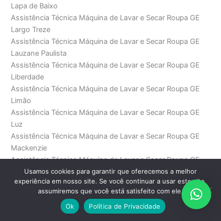
Lapa de Baixo
Assistência Técnica Máquina de Lavar e Secar Roupa GE
Largo Treze
Assistência Técnica Máquina de Lavar e Secar Roupa GE
Lauzane Paulista
Assistência Técnica Máquina de Lavar e Secar Roupa GE
Liberdade
Assistência Técnica Máquina de Lavar e Secar Roupa GE
Limão
Assistência Técnica Máquina de Lavar e Secar Roupa GE
Luz
Assistência Técnica Máquina de Lavar e Secar Roupa GE
Mackenzie
Assistência Técnica Máquina de Lavar e Secar Roupa GE
Usamos cookies para garantir que oferecemos a melhor
Mandaqui
experiência em nosso site. Se você continuar a usar este site,
Assistência Técnica Máquina de Lavar e Secar Roupa GE
assumiremos que você está satisfeito com ele.
Marechal Deodoro
Ok
Política de Privacidade
Assistência Técnica Máquina de Lavar e Secar Roupa GE
Mauá