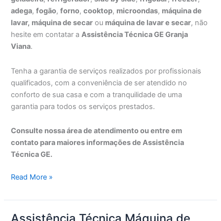
adega
,
fogão
,
forno
,
cooktop
,
microondas
,
máquina de
lavar,
máquina de secar
ou
máquina de lavar e secar
, não
hesite em contatar a
Assistência Técnica GE Granja
Viana
.
Tenha a garantia de serviços realizados por profissionais
qualificados, com a conveniência de ser atendido no
conforto de sua casa e com a tranquilidade de uma
garantia para todos os serviços prestados.
Consulte nossa área de atendimento ou entre em
contato para maiores informações de Assistência
Técnica GE.
Assistência
Read More »
Técnica
GE
Granja
Assistência Técnica Máquina de