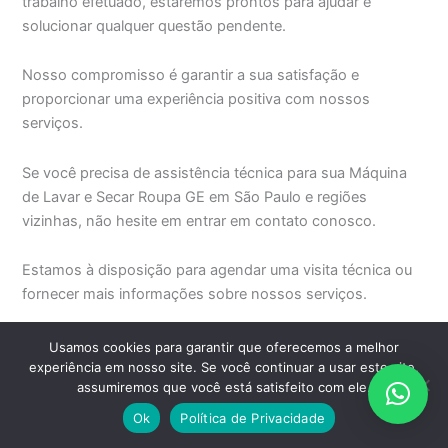
trabalho efetuado, estaremos prontos para ajudar e
solucionar qualquer questão pendente.
Nosso compromisso é garantir a sua satisfação e
proporcionar uma experiência positiva com nossos
serviços.
Se você precisa de assistência técnica para sua Máquina
de Lavar e Secar Roupa GE em São Paulo e regiões
vizinhas, não hesite em entrar em contato conosco.
Estamos à disposição para agendar uma visita técnica ou
fornecer mais informações sobre nossos serviços.
Horário de Funcionamento
: Atendemos de Segunda a
Usamos cookies para garantir que oferecemos a melhor
Sexta-feira das 08:00 as 1800
experiência em nosso site. Se você continuar a usar este site,
assumiremos que você está satisfeito com ele.
Central de Atendimento GE em
Ok
Política de Privacidade
São Paulo e em todo o Brasil