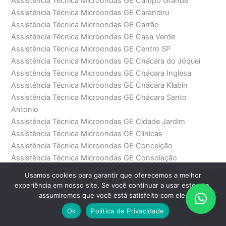
Assistência Técnica Microondas GE Campo Grande
Assistência Técnica Microondas GE Carandiru
Assistência Técnica Microondas GE Carrão
Assistência Técnica Microondas GE Casa Verde
Assistência Técnica Microondas GE Centro SP
Assistência Técnica Microondas GE Chácara do Jóquei
Assistência Técnica Microondas GE Chácara Inglesa
Assistência Técnica Microondas GE Chácara Klabin
Assistência Técnica Microondas GE Chácara Santo
Antonio
Assistência Técnica Microondas GE Cidade Jardim
Assistência Técnica Microondas GE Clínicas
Assistência Técnica Microondas GE Conceição
Assistência Técnica Microondas GE Consolação
Assistência Técnica Microondas GE Diadema
Usamos cookies para garantir que oferecemos a melhor
Assistência Técnica Microondas GE Eucaliptos
experiência em nosso site. Se você continuar a usar este site,
Assistência Técnica Microondas GE Faria Lima
assumiremos que você está satisfeito com ele.
Assistência Técnica Microondas GE Fradique Coutinho
Ok
Política de Privacidade
Assistência Técnica Microondas GE Freguesia do Ó