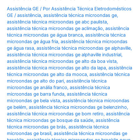
Peri
Peri
Assistência GE
/ Por
Assistência Técnica Eletrodomésticos
GE
/
assistência
,
assistência técnica microondas ge
,
assistência técnica microondas ge abc paulista
,
assistência técnica microondas ge aclimação
,
assistência
técnica microondas ge água branca
,
assistência técnica
microondas ge água fria
,
assistência técnica microondas
ge água rasa
,
assistência técnica microondas ge alphaville
,
assistência técnica microondas ge alphaville industrial
,
assistência técnica microondas ge alto da boa vista
,
assistência técnica microondas ge alto da lapa
,
assistência
técnica microondas ge alto da mooca
,
assistência técnica
microondas ge alto do pari
,
assistência técnica
microondas ge anália franco
,
assistência técnica
microondas ge barra funda
,
assistência técnica
microondas ge bela vista
,
assistência técnica microondas
ge belém
,
assistência técnica microondas ge belenzinho
,
assistência técnica microondas ge bom retiro
,
assistência
técnica microondas ge bosque da saúde
,
assistência
técnica microondas ge brás
,
assistência técnica
microondas ge brasil
,
assistência técnica microondas ge
brooklin
,
assistência técnica microondas ge brooklin novo
,