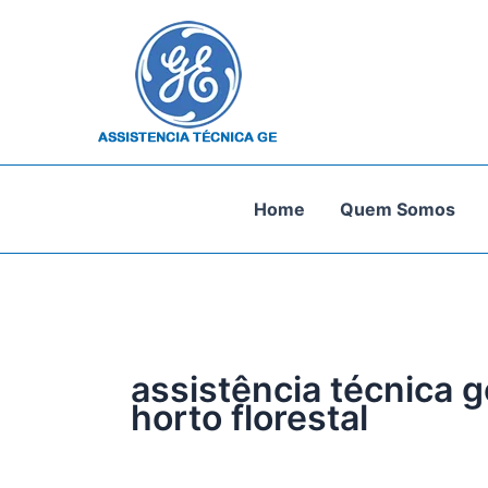
Ir
para
o
conteúdo
Home
Quem Somos
assistência técnica g
horto florestal