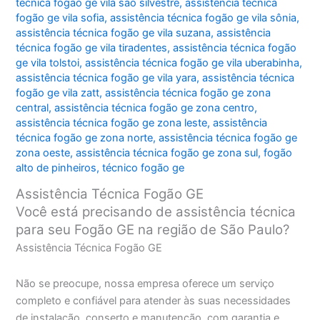
técnica fogão ge vila são silvestre
,
assistência técnica
fogão ge vila sofia
,
assistência técnica fogão ge vila sônia
,
assistência técnica fogão ge vila suzana
,
assistência
técnica fogão ge vila tiradentes
,
assistência técnica fogão
ge vila tolstoi
,
assistência técnica fogão ge vila uberabinha
,
assistência técnica fogão ge vila yara
,
assistência técnica
fogão ge vila zatt
,
assistência técnica fogão ge zona
central
,
assistência técnica fogão ge zona centro
,
assistência técnica fogão ge zona leste
,
assistência
técnica fogão ge zona norte
,
assistência técnica fogão ge
zona oeste
,
assistência técnica fogão ge zona sul
,
fogão
alto de pinheiros
,
técnico fogão ge
Assistência Técnica Fogão GE
Você está precisando de assistência técnica
para seu Fogão GE na região de São Paulo?
Assistência Técnica Fogão GE
Não se preocupe, nossa empresa oferece um serviço
completo e confiável para atender às suas necessidades
de instalação, conserto e manutenção, com garantia e