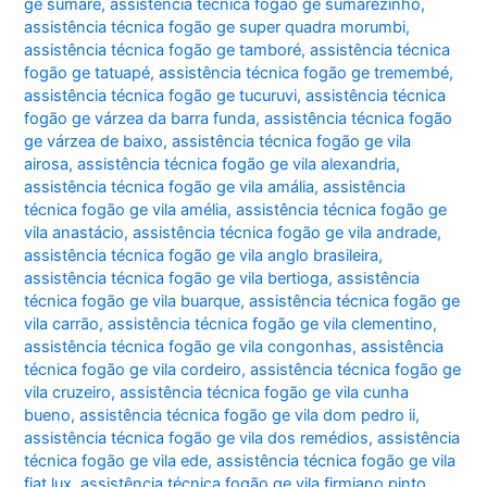
ge sumaré
,
assistência técnica fogão ge sumarezinho
,
assistência técnica fogão ge super quadra morumbi
,
assistência técnica fogão ge tamboré
,
assistência técnica
fogão ge tatuapé
,
assistência técnica fogão ge tremembé
,
assistência técnica fogão ge tucuruvi
,
assistência técnica
fogão ge várzea da barra funda
,
assistência técnica fogão
ge várzea de baixo
,
assistência técnica fogão ge vila
airosa
,
assistência técnica fogão ge vila alexandria
,
assistência técnica fogão ge vila amália
,
assistência
técnica fogão ge vila amélia
,
assistência técnica fogão ge
vila anastácio
,
assistência técnica fogão ge vila andrade
,
assistência técnica fogão ge vila anglo brasileira
,
assistência técnica fogão ge vila bertioga
,
assistência
técnica fogão ge vila buarque
,
assistência técnica fogão ge
vila carrão
,
assistência técnica fogão ge vila clementino
,
assistência técnica fogão ge vila congonhas
,
assistência
técnica fogão ge vila cordeiro
,
assistência técnica fogão ge
vila cruzeiro
,
assistência técnica fogão ge vila cunha
bueno
,
assistência técnica fogão ge vila dom pedro ii
,
assistência técnica fogão ge vila dos remédios
,
assistência
técnica fogão ge vila ede
,
assistência técnica fogão ge vila
fiat lux
,
assistência técnica fogão ge vila firmiano pinto
,