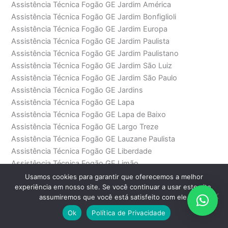
Assistência Técnica Fogão GE Jardim América
Assistência Técnica Fogão GE Jardim Bonfiglioli
Assistência Técnica Fogão GE Jardim Europa
Assistência Técnica Fogão GE Jardim Paulista
Assistência Técnica Fogão GE Jardim Paulistano
Assistência Técnica Fogão GE Jardim São Luiz
Assistência Técnica Fogão GE Jardim São Paulo
Assistência Técnica Fogão GE Jardins
Assistência Técnica Fogão GE Lapa
Assistência Técnica Fogão GE Lapa de Baixo
Assistência Técnica Fogão GE Largo Treze
Assistência Técnica Fogão GE Lauzane Paulista
Assistência Técnica Fogão GE Liberdade
Assistência Técnica Fogão GE Limão
Assistência Técnica Fogão GE Luz
Usamos cookies para garantir que oferecemos a melhor
experiência em nosso site. Se você continuar a usar este site,
Assistência Técnica Fogão GE Mackenzie
assumiremos que você está satisfeito com ele.
Assistência Técnica Fogão GE Mandaqui
Assistência Técnica Fogão GE Marechal Deodoro
Ok
Política de Privacidade
Assistência Técnica Fogão GE Mauá