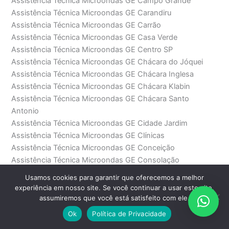
Assistência Técnica Microondas GE Campo Grande
Assistência Técnica Microondas GE Carandiru
Assistência Técnica Microondas GE Carrão
Assistência Técnica Microondas GE Casa Verde
Assistência Técnica Microondas GE Centro SP
Assistência Técnica Microondas GE Chácara do Jóquei
Assistência Técnica Microondas GE Chácara Inglesa
Assistência Técnica Microondas GE Chácara Klabin
Assistência Técnica Microondas GE Chácara Santo
Antonio
Assistência Técnica Microondas GE Cidade Jardim
Assistência Técnica Microondas GE Clínicas
Assistência Técnica Microondas GE Conceição
Assistência Técnica Microondas GE Consolação
Assistência Técnica Microondas GE Diadema
Usamos cookies para garantir que oferecemos a melhor
Assistência Técnica Microondas GE Eucaliptos
experiência em nosso site. Se você continuar a usar este site,
Assistência Técnica Microondas GE Faria Lima
assumiremos que você está satisfeito com ele.
Assistência Técnica Microondas GE Fradique Coutinho
Ok
Política de Privacidade
Assistência Técnica Microondas GE Freguesia do Ó