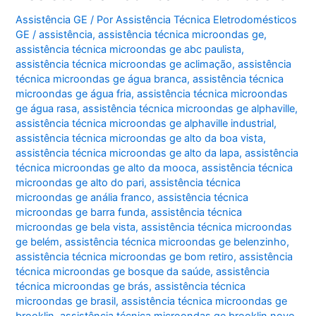
Florestal
Assistência GE
/ Por
Assistência Técnica Eletrodomésticos
GE
/
assistência
,
assistência técnica microondas ge
,
assistência técnica microondas ge abc paulista
,
assistência técnica microondas ge aclimação
,
assistência
técnica microondas ge água branca
,
assistência técnica
microondas ge água fria
,
assistência técnica microondas
ge água rasa
,
assistência técnica microondas ge alphaville
,
assistência técnica microondas ge alphaville industrial
,
assistência técnica microondas ge alto da boa vista
,
assistência técnica microondas ge alto da lapa
,
assistência
técnica microondas ge alto da mooca
,
assistência técnica
microondas ge alto do pari
,
assistência técnica
microondas ge anália franco
,
assistência técnica
microondas ge barra funda
,
assistência técnica
microondas ge bela vista
,
assistência técnica microondas
ge belém
,
assistência técnica microondas ge belenzinho
,
assistência técnica microondas ge bom retiro
,
assistência
técnica microondas ge bosque da saúde
,
assistência
técnica microondas ge brás
,
assistência técnica
microondas ge brasil
,
assistência técnica microondas ge
brooklin
,
assistência técnica microondas ge brooklin novo
,