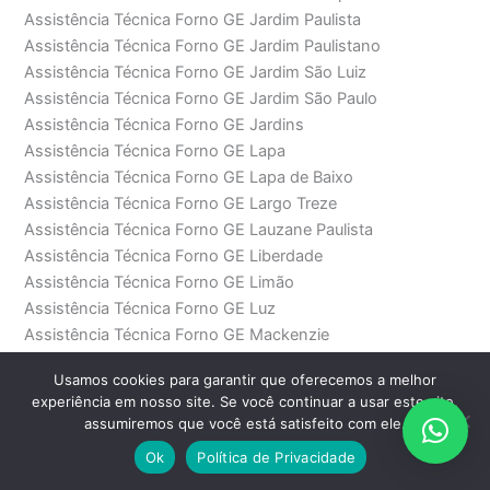
Assistência Técnica Forno GE Jardim Paulista
Assistência Técnica Forno GE Jardim Paulistano
Assistência Técnica Forno GE Jardim São Luiz
Assistência Técnica Forno GE Jardim São Paulo
Assistência Técnica Forno GE Jardins
Assistência Técnica Forno GE Lapa
Assistência Técnica Forno GE Lapa de Baixo
Assistência Técnica Forno GE Largo Treze
Assistência Técnica Forno GE Lauzane Paulista
Assistência Técnica Forno GE Liberdade
Assistência Técnica Forno GE Limão
Assistência Técnica Forno GE Luz
Assistência Técnica Forno GE Mackenzie
Assistência Técnica Forno GE Mandaqui
Usamos cookies para garantir que oferecemos a melhor
Assistência Técnica Forno GE Marechal Deodoro
experiência em nosso site. Se você continuar a usar este site,
Assistência Técnica Forno GE Mauá
assumiremos que você está satisfeito com ele.
Assistência Técnica Forno GE Moema
Ok
Política de Privacidade
Assistência Técnica Forno GE Moóca