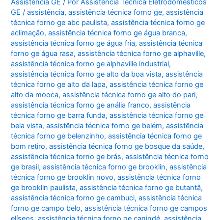
Assistência GE
/ Por
Assistência Técnica Eletrodomésticos
GE
/
assistência
,
assistência técnica forno ge
,
assistência
técnica forno ge abc paulista
,
assistência técnica forno ge
aclimação
,
assistência técnica forno ge água branca
,
assistência técnica forno ge água fria
,
assistência técnica
forno ge água rasa
,
assistência técnica forno ge alphaville
,
assistência técnica forno ge alphaville industrial
,
assistência técnica forno ge alto da boa vista
,
assistência
técnica forno ge alto da lapa
,
assistência técnica forno ge
alto da mooca
,
assistência técnica forno ge alto do pari
,
assistência técnica forno ge anália franco
,
assistência
técnica forno ge barra funda
,
assistência técnica forno ge
bela vista
,
assistência técnica forno ge belém
,
assistência
técnica forno ge belenzinho
,
assistência técnica forno ge
bom retiro
,
assistência técnica forno ge bosque da saúde
,
assistência técnica forno ge brás
,
assistência técnica forno
ge brasil
,
assistência técnica forno ge brooklin
,
assistência
técnica forno ge brooklin novo
,
assistência técnica forno
ge brooklin paulista
,
assistência técnica forno ge butantã
,
assistência técnica forno ge cambuci
,
assistência técnica
forno ge campo belo
,
assistência técnica forno ge campos
elíseos
,
assistência técnica forno ge canindé
,
assistência