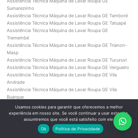
Assistência Técnica Máquina de Lavar Roupa GE
Sumarezinho
Assistência Técnica Máquina de Lavar Roupa GE Tamboré
Assistência Técnica Máquina de Lavar Roupa GE Tatuapé
Assistência Técnica Máquina de Lavar Roupa GE
Tremembé
Assistência Técnica Máquina de Lavar Roupa GE Trianon-
Masp
Assistência Técnica Máquina de Lavar Roupa GE Tucuruvi
Assistência Técnica Máquina de Lavar Roupa GE Vergueiro
Assistência Técnica Máquina de Lavar Roupa GE Vila
Andrade
Assistência Técnica Máquina de Lavar Roupa GE Vila
Buarque
Assistência Técnica Máquina de Lavar Roupa GE Vila
Usamos cookies para garantir que oferecemos a melhor
Carrão
experiência em nosso site. Se você continuar a usar este site,
Assistência Técnica Máquina de Lavar Roupa GE Vila das
assumiremos que você está satisfeito com ele.
Belezas
Ok
Política de Privacidade
Assistência Técnica Máquina de Lavar Roupa GE Vila dos