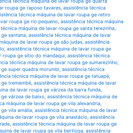
tência técnica máquina de lavar roupa ge quarta
var roupa ge raposo tavares
,
assistência técnica
istência técnica máquina de lavar roupa ge retiro
avar roupa ge rio pequeno
,
assistência técnica máquina
 técnica máquina de lavar roupa ge santa terezinha
,
a ge santana
,
assistência técnica máquina de lavar
 máquina de lavar roupa ge são judas
,
assistência
lo
,
assistência técnica máquina de lavar roupa ge
r roupa ge sítio do mandaqui
,
assistência técnica
ncia técnica máquina de lavar roupa ge sumarezinho
,
a ge super quadra morumbi
,
assistência técnica
ência técnica máquina de lavar roupa ge tatuapé
,
pa ge tremembé
,
assistência técnica máquina de lavar
uina de lavar roupa ge várzea da barra funda
,
a ge várzea de baixo
,
assistência técnica máquina de
ica máquina de lavar roupa ge vila alexandria
,
 ge vila amália
,
assistência técnica máquina de lavar
áquina de lavar roupa ge vila anastácio
,
assistência
drade
,
assistência técnica máquina de lavar roupa ge
quina de lavar roupa ge vila bertioga
,
assistência