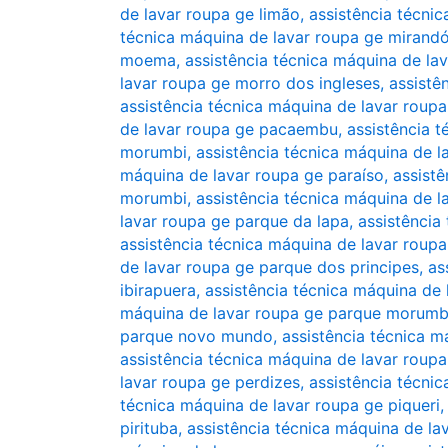
de lavar roupa ge limão
,
assistência técni
técnica máquina de lavar roupa ge mirandó
moema
,
assistência técnica máquina de l
lavar roupa ge morro dos ingleses
,
assistê
assistência técnica máquina de lavar roup
de lavar roupa ge pacaembu
,
assistência t
morumbi
,
assistência técnica máquina de l
máquina de lavar roupa ge paraíso
,
assistê
morumbi
,
assistência técnica máquina de l
lavar roupa ge parque da lapa
,
assistência
assistência técnica máquina de lavar rou
de lavar roupa ge parque dos principes
,
as
ibirapuera
,
assistência técnica máquina de
máquina de lavar roupa ge parque morumb
parque novo mundo
,
assistência técnica 
assistência técnica máquina de lavar roup
lavar roupa ge perdizes
,
assistência técni
técnica máquina de lavar roupa ge piqueri
pirituba
,
assistência técnica máquina de lav