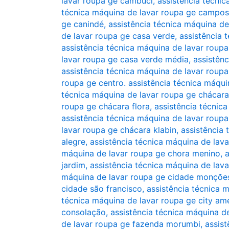
lavar roupa ge cambuci
,
assistência técni
técnica máquina de lavar roupa ge campos
ge canindé
,
assistência técnica máquina de
de lavar roupa ge casa verde
,
assistência 
assistência técnica máquina de lavar roup
lavar roupa ge casa verde média
,
assistên
assistência técnica máquina de lavar roupa
roupa ge centro. assistência técnica máqui
técnica máquina de lavar roupa ge chácara
roupa ge chácara flora
,
assistência técnic
assistência técnica máquina de lavar roupa
lavar roupa ge chácara klabin
,
assistência
alegre
,
assistência técnica máquina de lav
máquina de lavar roupa ge chora menino
,
a
jardim
,
assistência técnica máquina de lav
máquina de lavar roupa ge cidade monçõe
cidade são francisco
,
assistência técnica 
técnica máquina de lavar roupa ge city am
consolação
,
assistência técnica máquina d
de lavar roupa ge fazenda morumbi
,
assist