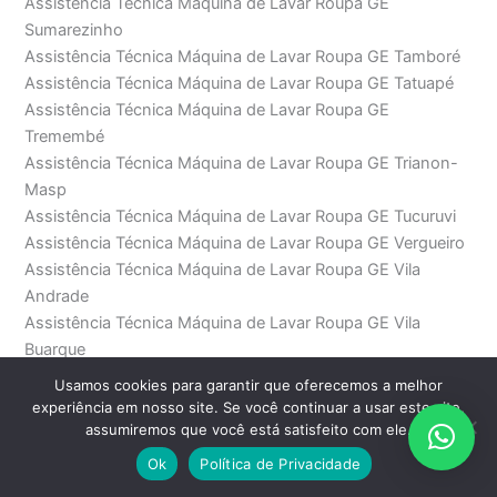
Assistência Técnica Máquina de Lavar Roupa GE
Sumarezinho
Assistência Técnica Máquina de Lavar Roupa GE Tamboré
Assistência Técnica Máquina de Lavar Roupa GE Tatuapé
Assistência Técnica Máquina de Lavar Roupa GE
Tremembé
Assistência Técnica Máquina de Lavar Roupa GE Trianon-
Masp
Assistência Técnica Máquina de Lavar Roupa GE Tucuruvi
Assistência Técnica Máquina de Lavar Roupa GE Vergueiro
Assistência Técnica Máquina de Lavar Roupa GE Vila
Andrade
Assistência Técnica Máquina de Lavar Roupa GE Vila
Buarque
Assistência Técnica Máquina de Lavar Roupa GE Vila
Usamos cookies para garantir que oferecemos a melhor
Carrão
experiência em nosso site. Se você continuar a usar este site,
Assistência Técnica Máquina de Lavar Roupa GE Vila das
assumiremos que você está satisfeito com ele.
Belezas
Ok
Política de Privacidade
Assistência Técnica Máquina de Lavar Roupa GE Vila dos