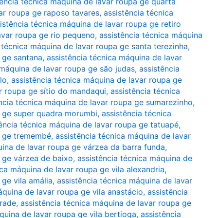
tência técnica máquina de lavar roupa ge quarta
var roupa ge raposo tavares
,
assistência técnica
istência técnica máquina de lavar roupa ge retiro
avar roupa ge rio pequeno
,
assistência técnica máquina
 técnica máquina de lavar roupa ge santa terezinha
,
a ge santana
,
assistência técnica máquina de lavar
 máquina de lavar roupa ge são judas
,
assistência
lo
,
assistência técnica máquina de lavar roupa ge
r roupa ge sítio do mandaqui
,
assistência técnica
ncia técnica máquina de lavar roupa ge sumarezinho
,
a ge super quadra morumbi
,
assistência técnica
ência técnica máquina de lavar roupa ge tatuapé
,
pa ge tremembé
,
assistência técnica máquina de lavar
uina de lavar roupa ge várzea da barra funda
,
a ge várzea de baixo
,
assistência técnica máquina de
ica máquina de lavar roupa ge vila alexandria
,
 ge vila amália
,
assistência técnica máquina de lavar
áquina de lavar roupa ge vila anastácio
,
assistência
drade
,
assistência técnica máquina de lavar roupa ge
quina de lavar roupa ge vila bertioga
,
assistência