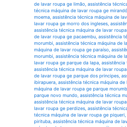
de lavar roupa ge limão
,
assistência técni
técnica máquina de lavar roupa ge mirandó
moema
,
assistência técnica máquina de l
lavar roupa ge morro dos ingleses
,
assistê
assistência técnica máquina de lavar roup
de lavar roupa ge pacaembu
,
assistência t
morumbi
,
assistência técnica máquina de l
máquina de lavar roupa ge paraíso
,
assistê
morumbi
,
assistência técnica máquina de l
lavar roupa ge parque da lapa
,
assistência
assistência técnica máquina de lavar rou
de lavar roupa ge parque dos principes
,
as
ibirapuera
,
assistência técnica máquina de
máquina de lavar roupa ge parque morumb
parque novo mundo
,
assistência técnica 
assistência técnica máquina de lavar roup
lavar roupa ge perdizes
,
assistência técni
técnica máquina de lavar roupa ge piqueri
pirituba
,
assistência técnica máquina de lav