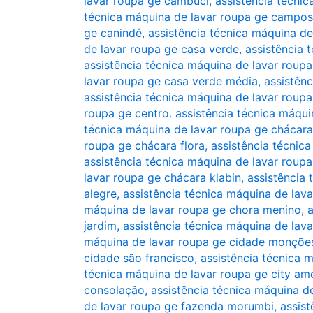
lavar roupa ge cambuci
,
assistência técni
técnica máquina de lavar roupa ge campos
ge canindé
,
assistência técnica máquina de
de lavar roupa ge casa verde
,
assistência 
assistência técnica máquina de lavar roup
lavar roupa ge casa verde média
,
assistên
assistência técnica máquina de lavar roupa
roupa ge centro. assistência técnica máqui
técnica máquina de lavar roupa ge chácara
roupa ge chácara flora
,
assistência técnic
assistência técnica máquina de lavar roupa
lavar roupa ge chácara klabin
,
assistência
alegre
,
assistência técnica máquina de lav
máquina de lavar roupa ge chora menino
,
a
jardim
,
assistência técnica máquina de lav
máquina de lavar roupa ge cidade monçõe
cidade são francisco
,
assistência técnica 
técnica máquina de lavar roupa ge city am
consolação
,
assistência técnica máquina d
de lavar roupa ge fazenda morumbi
,
assist