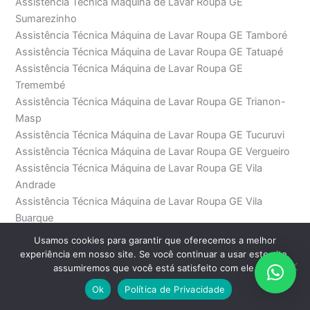
Assistência Técnica Máquina de Lavar Roupa GE
Sumarezinho
Assistência Técnica Máquina de Lavar Roupa GE Tamboré
Assistência Técnica Máquina de Lavar Roupa GE Tatuapé
Assistência Técnica Máquina de Lavar Roupa GE
Tremembé
Assistência Técnica Máquina de Lavar Roupa GE Trianon-
Masp
Assistência Técnica Máquina de Lavar Roupa GE Tucuruvi
Assistência Técnica Máquina de Lavar Roupa GE Vergueiro
Assistência Técnica Máquina de Lavar Roupa GE Vila
Andrade
Assistência Técnica Máquina de Lavar Roupa GE Vila
Buarque
Assistência Técnica Máquina de Lavar Roupa GE Vila
Usamos cookies para garantir que oferecemos a melhor
Carrão
experiência em nosso site. Se você continuar a usar este site,
Assistência Técnica Máquina de Lavar Roupa GE Vila das
assumiremos que você está satisfeito com ele.
Belezas
Ok
Política de Privacidade
Assistência Técnica Máquina de Lavar Roupa GE Vila dos