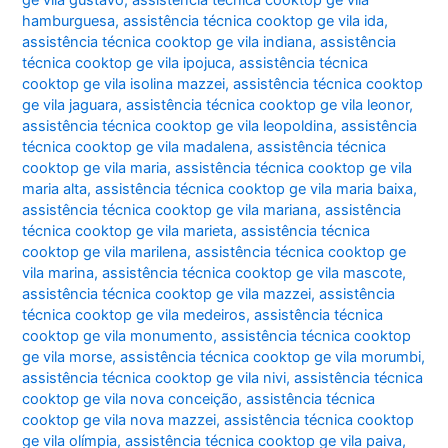
ge vila gustavo
,
assistência técnica cooktop ge vila
hamburguesa
,
assistência técnica cooktop ge vila ida
,
assistência técnica cooktop ge vila indiana
,
assistência
técnica cooktop ge vila ipojuca
,
assistência técnica
cooktop ge vila isolina mazzei
,
assistência técnica cooktop
ge vila jaguara
,
assistência técnica cooktop ge vila leonor
,
assistência técnica cooktop ge vila leopoldina
,
assistência
técnica cooktop ge vila madalena
,
assistência técnica
cooktop ge vila maria
,
assistência técnica cooktop ge vila
maria alta
,
assistência técnica cooktop ge vila maria baixa
,
assistência técnica cooktop ge vila mariana
,
assistência
técnica cooktop ge vila marieta
,
assistência técnica
cooktop ge vila marilena
,
assistência técnica cooktop ge
vila marina
,
assistência técnica cooktop ge vila mascote
,
assistência técnica cooktop ge vila mazzei
,
assistência
técnica cooktop ge vila medeiros
,
assistência técnica
cooktop ge vila monumento
,
assistência técnica cooktop
ge vila morse
,
assistência técnica cooktop ge vila morumbi
,
assistência técnica cooktop ge vila nivi
,
assistência técnica
cooktop ge vila nova conceição
,
assistência técnica
cooktop ge vila nova mazzei
,
assistência técnica cooktop
ge vila olímpia
,
assistência técnica cooktop ge vila paiva
,