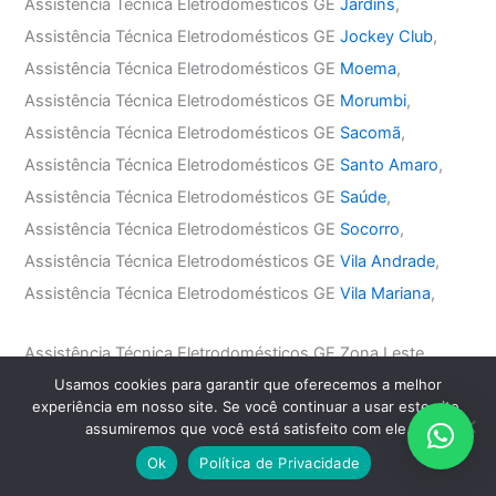
Assistência Técnica Eletrodomésticos GE
Jardins
,
Assistência Técnica Eletrodomésticos GE
Jockey Club
,
Assistência Técnica Eletrodomésticos GE
Moema
,
Assistência Técnica Eletrodomésticos GE
Morumbi
,
Assistência Técnica Eletrodomésticos GE
Sacomã
,
Assistência Técnica Eletrodomésticos GE
Santo Amaro
,
Assistência Técnica Eletrodomésticos GE
Saúde
,
Assistência Técnica Eletrodomésticos GE
Socorro
,
Assistência Técnica Eletrodomésticos GE
Vila Andrade
,
Assistência Técnica Eletrodomésticos GE
Vila Mariana
,
Assistência Técnica Eletrodomésticos GE Zona Leste
Usamos cookies para garantir que oferecemos a melhor
Assistência Técnica Eletrodomésticos GE
Água Rasa
,
experiência em nosso site. Se você continuar a usar este site,
Assistência Técnica Eletrodomésticos GE
Anália Franco
,
assumiremos que você está satisfeito com ele.
Assistência Técnica Eletrodomésticos GE
Aricanduva
,
Ok
Política de Privacidade
Assistência Técnica Eletrodomésticos GE
Belém
,