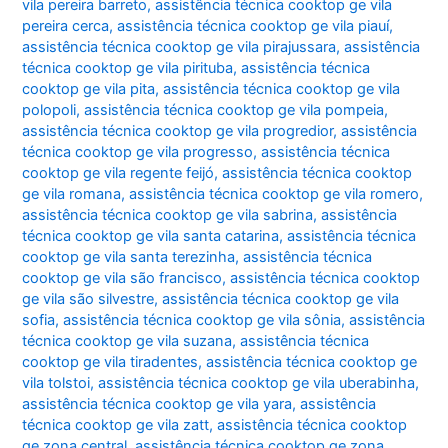
vila pereira barreto
,
assistência técnica cooktop ge vila
pereira cerca
,
assistência técnica cooktop ge vila piauí
,
assistência técnica cooktop ge vila pirajussara
,
assistência
técnica cooktop ge vila pirituba
,
assistência técnica
cooktop ge vila pita
,
assistência técnica cooktop ge vila
polopoli
,
assistência técnica cooktop ge vila pompeia
,
assistência técnica cooktop ge vila progredior
,
assistência
técnica cooktop ge vila progresso
,
assistência técnica
cooktop ge vila regente feijó
,
assistência técnica cooktop
ge vila romana
,
assistência técnica cooktop ge vila romero
,
assistência técnica cooktop ge vila sabrina
,
assistência
técnica cooktop ge vila santa catarina
,
assistência técnica
cooktop ge vila santa terezinha
,
assistência técnica
cooktop ge vila são francisco
,
assistência técnica cooktop
ge vila são silvestre
,
assistência técnica cooktop ge vila
sofia
,
assistência técnica cooktop ge vila sônia
,
assistência
técnica cooktop ge vila suzana
,
assistência técnica
cooktop ge vila tiradentes
,
assistência técnica cooktop ge
vila tolstoi
,
assistência técnica cooktop ge vila uberabinha
,
assistência técnica cooktop ge vila yara
,
assistência
técnica cooktop ge vila zatt
,
assistência técnica cooktop
ge zona central
,
assistência técnica cooktop ge zona