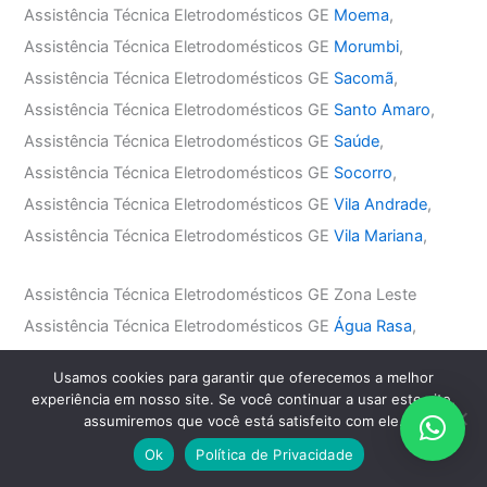
Assistência Técnica Eletrodomésticos GE
Moema
,
Assistência Técnica Eletrodomésticos GE
Morumbi
,
Assistência Técnica Eletrodomésticos GE
Sacomã
,
Assistência Técnica Eletrodomésticos GE
Santo Amaro
,
Assistência Técnica Eletrodomésticos GE
Saúde
,
Assistência Técnica Eletrodomésticos GE
Socorro
,
Assistência Técnica Eletrodomésticos GE
Vila Andrade
,
Assistência Técnica Eletrodomésticos GE
Vila Mariana
,
Assistência Técnica Eletrodomésticos GE Zona Leste
Assistência Técnica Eletrodomésticos GE
Água Rasa
,
Assistência Técnica Eletrodomésticos GE
Anália Franco
,
Usamos cookies para garantir que oferecemos a melhor
Assistência Técnica Eletrodomésticos GE
Aricanduva
,
experiência em nosso site. Se você continuar a usar este site,
Assistência Técnica Eletrodomésticos GE
Belém
,
assumiremos que você está satisfeito com ele.
Assistência Técnica Eletrodomésticos GE
Mooca
,
Ok
Política de Privacidade
Assistência Técnica Eletrodomésticos GE
Penha
,