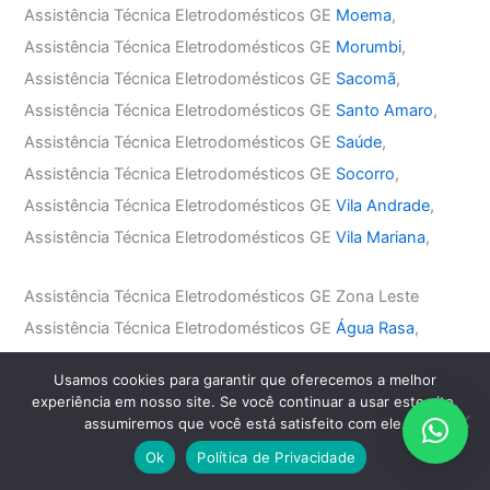
Assistência Técnica Eletrodomésticos GE
Moema
,
Assistência Técnica Eletrodomésticos GE
Morumbi
,
Assistência Técnica Eletrodomésticos GE
Sacomã
,
Assistência Técnica Eletrodomésticos GE
Santo Amaro
,
Assistência Técnica Eletrodomésticos GE
Saúde
,
Assistência Técnica Eletrodomésticos GE
Socorro
,
Assistência Técnica Eletrodomésticos GE
Vila Andrade
,
Assistência Técnica Eletrodomésticos GE
Vila Mariana
,
Assistência Técnica Eletrodomésticos GE Zona Leste
Assistência Técnica Eletrodomésticos GE
Água Rasa
,
Assistência Técnica Eletrodomésticos GE
Anália Franco
,
Usamos cookies para garantir que oferecemos a melhor
Assistência Técnica Eletrodomésticos GE
Aricanduva
,
experiência em nosso site. Se você continuar a usar este site,
Assistência Técnica Eletrodomésticos GE
Belém
,
assumiremos que você está satisfeito com ele.
Assistência Técnica Eletrodomésticos GE
Mooca
,
Ok
Política de Privacidade
Assistência Técnica Eletrodomésticos GE
Penha
,