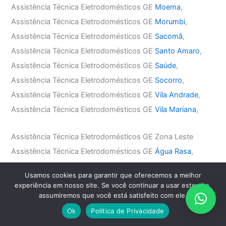
Assistência Técnica Eletrodomésticos GE
Moema
,
Assistência Técnica Eletrodomésticos GE
Morumbi
,
Assistência Técnica Eletrodomésticos GE
Sacomã
,
Assistência Técnica Eletrodomésticos GE
Santo Amaro
,
Assistência Técnica Eletrodomésticos GE
Saúde
,
Assistência Técnica Eletrodomésticos GE
Socorro
,
Assistência Técnica Eletrodomésticos GE
Vila Andrade
,
Assistência Técnica Eletrodomésticos GE
Vila Mariana
,
Assistência Técnica Eletrodomésticos GE Zona Leste
Assistência Técnica Eletrodomésticos GE
Água Rasa
,
Assistência Técnica Eletrodomésticos GE
Anália Franco
,
Usamos cookies para garantir que oferecemos a melhor
Assistência Técnica Eletrodomésticos GE
Aricanduva
,
experiência em nosso site. Se você continuar a usar este site,
Assistência Técnica Eletrodomésticos GE
Belém
,
assumiremos que você está satisfeito com ele.
Assistência Técnica Eletrodomésticos GE
Mooca
,
Ok
Política de Privacidade
Assistência Técnica Eletrodomésticos GE
Penha
,