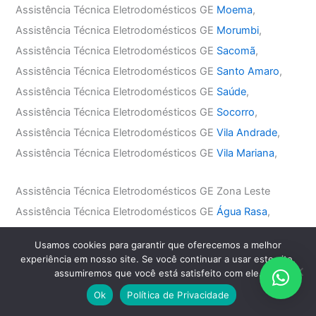
Assistência Técnica Eletrodomésticos GE
Moema
,
Assistência Técnica Eletrodomésticos GE
Morumbi
,
Assistência Técnica Eletrodomésticos GE
Sacomã
,
Assistência Técnica Eletrodomésticos GE
Santo Amaro
,
Assistência Técnica Eletrodomésticos GE
Saúde
,
Assistência Técnica Eletrodomésticos GE
Socorro
,
Assistência Técnica Eletrodomésticos GE
Vila Andrade
,
Assistência Técnica Eletrodomésticos GE
Vila Mariana
,
Assistência Técnica Eletrodomésticos GE Zona Leste
Assistência Técnica Eletrodomésticos GE
Água Rasa
,
Assistência Técnica Eletrodomésticos GE
Anália Franco
,
Usamos cookies para garantir que oferecemos a melhor
Assistência Técnica Eletrodomésticos GE
Aricanduva
,
experiência em nosso site. Se você continuar a usar este site,
Assistência Técnica Eletrodomésticos GE
Belém
,
assumiremos que você está satisfeito com ele.
Assistência Técnica Eletrodomésticos GE
Mooca
,
Ok
Política de Privacidade
Assistência Técnica Eletrodomésticos GE
Penha
,