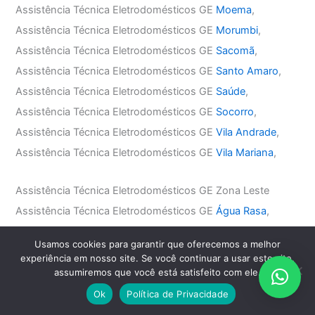
Assistência Técnica Eletrodomésticos GE
Moema
,
Assistência Técnica Eletrodomésticos GE
Morumbi
,
Assistência Técnica Eletrodomésticos GE
Sacomã
,
Assistência Técnica Eletrodomésticos GE
Santo Amaro
,
Assistência Técnica Eletrodomésticos GE
Saúde
,
Assistência Técnica Eletrodomésticos GE
Socorro
,
Assistência Técnica Eletrodomésticos GE
Vila Andrade
,
Assistência Técnica Eletrodomésticos GE
Vila Mariana
,
Assistência Técnica Eletrodomésticos GE Zona Leste
Assistência Técnica Eletrodomésticos GE
Água Rasa
,
Assistência Técnica Eletrodomésticos GE
Anália Franco
,
Usamos cookies para garantir que oferecemos a melhor
Assistência Técnica Eletrodomésticos GE
Aricanduva
,
experiência em nosso site. Se você continuar a usar este site,
Assistência Técnica Eletrodomésticos GE
Belém
,
assumiremos que você está satisfeito com ele.
Assistência Técnica Eletrodomésticos GE
Mooca
,
Ok
Política de Privacidade
Assistência Técnica Eletrodomésticos GE
Penha
,