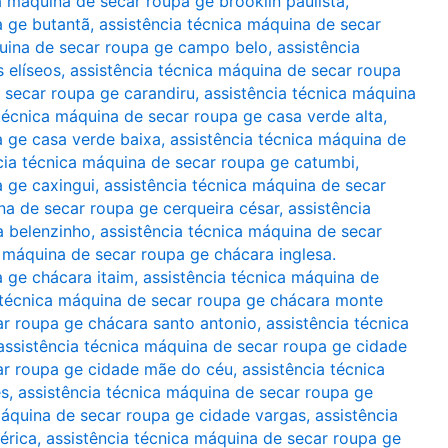
a máquina de secar roupa ge brooklin paulista
,
a ge butantã
,
assistência técnica máquina de secar
quina de secar roupa ge campo belo
,
assistência
 elíseos
,
assistência técnica máquina de secar roupa
 secar roupa ge carandiru
,
assistência técnica máquina
 técnica máquina de secar roupa ge casa verde alta
,
a ge casa verde baixa
,
assistência técnica máquina de
cia técnica máquina de secar roupa ge catumbi
,
a ge caxingui
,
assistência técnica máquina de secar
na de secar roupa ge cerqueira césar
,
assistência
a belenzinho
,
assistência técnica máquina de secar
a máquina de secar roupa ge chácara inglesa.
a ge chácara itaim
,
assistência técnica máquina de
 técnica máquina de secar roupa ge chácara monte
ar roupa ge chácara santo antonio
,
assistência técnica
assistência técnica máquina de secar roupa ge cidade
car roupa ge cidade mãe do céu
,
assistência técnica
es
,
assistência técnica máquina de secar roupa ge
máquina de secar roupa ge cidade vargas
,
assistência
érica
,
assistência técnica máquina de secar roupa ge