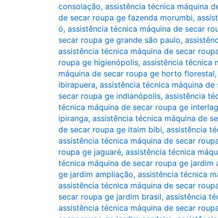
consolação
,
assistência técnica máquina d
de secar roupa ge fazenda morumbi
,
assis
ó
,
assistência técnica máquina de secar r
secar roupa ge grande são paulo
,
assistên
assistência técnica máquina de secar roupa
roupa ge higienópolis
,
assistência técnica
máquina de secar roupa ge horto florestal
ibirapuera
,
assistência técnica máquina de 
secar roupa ge indianópolis
,
assistência té
técnica máquina de secar roupa ge interla
ipiranga
,
assistência técnica máquina de s
de secar roupa ge itaim bibi
,
assistência t
assistência técnica máquina de secar roup
roupa ge jaguaré
,
assistência técnica máqu
técnica máquina de secar roupa ge jardim 
ge jardim ampliação
,
assistência técnica m
assistência técnica máquina de secar roupa 
secar roupa ge jardim brasil
,
assistência t
assistência técnica máquina de secar roup