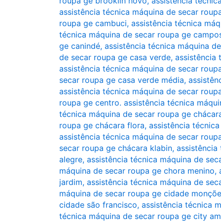
roupa ge brooklin novo
,
assistência técnic
assistência técnica máquina de secar roup
roupa ge cambuci
,
assistência técnica má
técnica máquina de secar roupa ge campos
ge canindé
,
assistência técnica máquina de
de secar roupa ge casa verde
,
assistência
assistência técnica máquina de secar roup
secar roupa ge casa verde média
,
assistên
assistência técnica máquina de secar roup
roupa ge centro. assistência técnica máqui
técnica máquina de secar roupa ge chácar
roupa ge chácara flora
,
assistência técnic
assistência técnica máquina de secar roup
secar roupa ge chácara klabin
,
assistência
alegre
,
assistência técnica máquina de sec
máquina de secar roupa ge chora menino
,
jardim
,
assistência técnica máquina de se
máquina de secar roupa ge cidade monçõ
cidade são francisco
,
assistência técnica 
técnica máquina de secar roupa ge city am