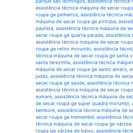
parque são domingos
,
assistência técnica
assistência técnica máquina de secar roup
roupa ge pinheiros
,
assistência técnica má
máquina de secar roupa ge pirituba
,
assist
paulista
,
assistência técnica máquina de s
secar roupa ge quarta parada
,
assistência
assistência técnica máquina de secar roup
roupa ge retiro morumbi
,
assistência técn
técnica máquina de secar roupa ge santa ce
santa terezinha
,
assistência técnica máqui
máquina de secar roupa ge santo amaro
,
a
judas
,
assistência técnica máquina de seca
secar roupa ge saúde
,
assistência técnica
assistência técnica máquina de secar roup
sumaré
,
assistência técnica máquina de se
de secar roupa ge super quadra morumbi
,
tamboré
,
assistência técnica máquina de s
secar roupa ge tremembé
,
assistência téc
técnica máquina de secar roupa ge várzea 
roupa ge várzea de baixo
,
assistência técn