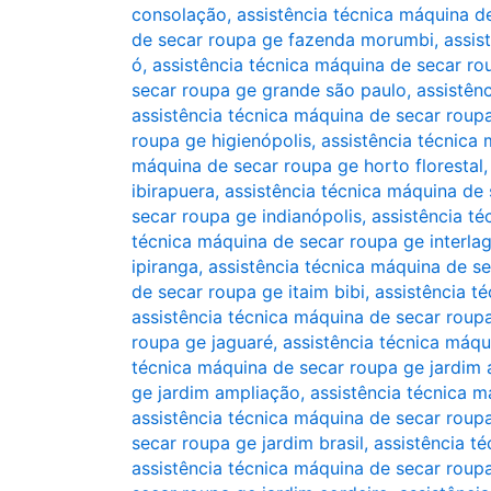
consolação
,
assistência técnica máquina d
de secar roupa ge fazenda morumbi
,
assis
ó
,
assistência técnica máquina de secar r
secar roupa ge grande são paulo
,
assistên
assistência técnica máquina de secar roupa
roupa ge higienópolis
,
assistência técnica
máquina de secar roupa ge horto florestal
ibirapuera
,
assistência técnica máquina de 
secar roupa ge indianópolis
,
assistência té
técnica máquina de secar roupa ge interla
ipiranga
,
assistência técnica máquina de s
de secar roupa ge itaim bibi
,
assistência t
assistência técnica máquina de secar roup
roupa ge jaguaré
,
assistência técnica máqu
técnica máquina de secar roupa ge jardim 
ge jardim ampliação
,
assistência técnica m
assistência técnica máquina de secar roupa 
secar roupa ge jardim brasil
,
assistência t
assistência técnica máquina de secar roup