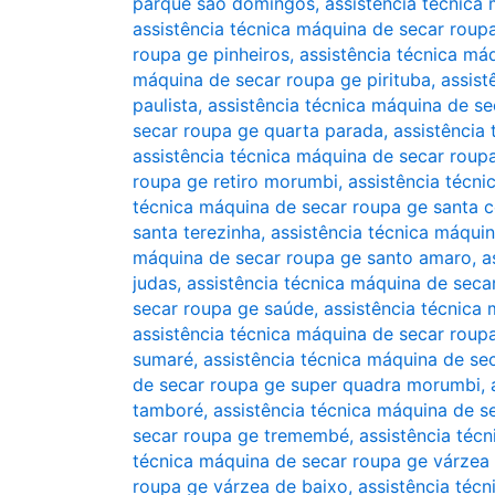
parque são domingos
,
assistência técnica
assistência técnica máquina de secar roup
roupa ge pinheiros
,
assistência técnica má
máquina de secar roupa ge pirituba
,
assist
paulista
,
assistência técnica máquina de s
secar roupa ge quarta parada
,
assistência
assistência técnica máquina de secar roup
roupa ge retiro morumbi
,
assistência técn
técnica máquina de secar roupa ge santa ce
santa terezinha
,
assistência técnica máqui
máquina de secar roupa ge santo amaro
,
a
judas
,
assistência técnica máquina de seca
secar roupa ge saúde
,
assistência técnica
assistência técnica máquina de secar roup
sumaré
,
assistência técnica máquina de se
de secar roupa ge super quadra morumbi
,
tamboré
,
assistência técnica máquina de s
secar roupa ge tremembé
,
assistência téc
técnica máquina de secar roupa ge várzea 
roupa ge várzea de baixo
,
assistência técn