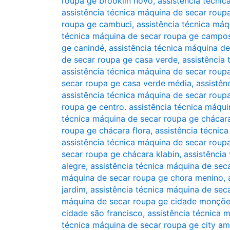
roupa ge brooklin novo
,
assistência técnic
assistência técnica máquina de secar roup
roupa ge cambuci
,
assistência técnica má
técnica máquina de secar roupa ge campos
ge canindé
,
assistência técnica máquina de
de secar roupa ge casa verde
,
assistência
assistência técnica máquina de secar roup
secar roupa ge casa verde média
,
assistên
assistência técnica máquina de secar roup
roupa ge centro. assistência técnica máqui
técnica máquina de secar roupa ge chácar
roupa ge chácara flora
,
assistência técnic
assistência técnica máquina de secar roup
secar roupa ge chácara klabin
,
assistência
alegre
,
assistência técnica máquina de sec
máquina de secar roupa ge chora menino
,
jardim
,
assistência técnica máquina de se
máquina de secar roupa ge cidade monçõ
cidade são francisco
,
assistência técnica 
técnica máquina de secar roupa ge city am