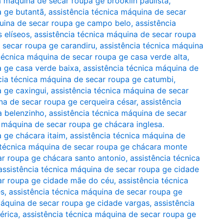
a máquina de secar roupa ge brooklin paulista
,
a ge butantã
,
assistência técnica máquina de secar
quina de secar roupa ge campo belo
,
assistência
 elíseos
,
assistência técnica máquina de secar roupa
 secar roupa ge carandiru
,
assistência técnica máquina
 técnica máquina de secar roupa ge casa verde alta
,
a ge casa verde baixa
,
assistência técnica máquina de
cia técnica máquina de secar roupa ge catumbi
,
a ge caxingui
,
assistência técnica máquina de secar
na de secar roupa ge cerqueira césar
,
assistência
a belenzinho
,
assistência técnica máquina de secar
a máquina de secar roupa ge chácara inglesa.
a ge chácara itaim
,
assistência técnica máquina de
 técnica máquina de secar roupa ge chácara monte
ar roupa ge chácara santo antonio
,
assistência técnica
assistência técnica máquina de secar roupa ge cidade
car roupa ge cidade mãe do céu
,
assistência técnica
es
,
assistência técnica máquina de secar roupa ge
máquina de secar roupa ge cidade vargas
,
assistência
érica
,
assistência técnica máquina de secar roupa ge