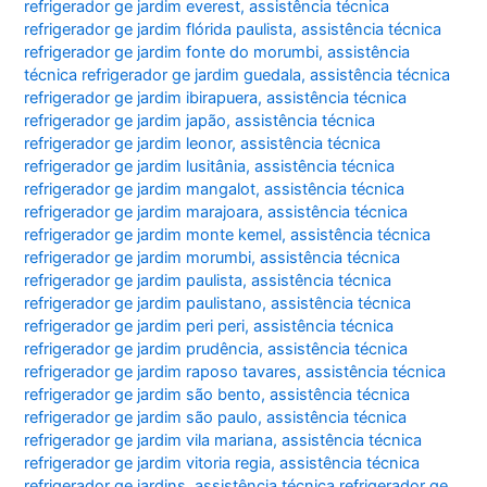
refrigerador ge jardim everest
,
assistência técnica
refrigerador ge jardim flórida paulista
,
assistência técnica
refrigerador ge jardim fonte do morumbi
,
assistência
técnica refrigerador ge jardim guedala
,
assistência técnica
refrigerador ge jardim ibirapuera
,
assistência técnica
refrigerador ge jardim japão
,
assistência técnica
refrigerador ge jardim leonor
,
assistência técnica
refrigerador ge jardim lusitânia
,
assistência técnica
refrigerador ge jardim mangalot
,
assistência técnica
refrigerador ge jardim marajoara
,
assistência técnica
refrigerador ge jardim monte kemel
,
assistência técnica
refrigerador ge jardim morumbi
,
assistência técnica
refrigerador ge jardim paulista
,
assistência técnica
refrigerador ge jardim paulistano
,
assistência técnica
refrigerador ge jardim peri peri
,
assistência técnica
refrigerador ge jardim prudência
,
assistência técnica
refrigerador ge jardim raposo tavares
,
assistência técnica
refrigerador ge jardim são bento
,
assistência técnica
refrigerador ge jardim são paulo
,
assistência técnica
refrigerador ge jardim vila mariana
,
assistência técnica
refrigerador ge jardim vitoria regia
,
assistência técnica
refrigerador ge jardins
,
assistência técnica refrigerador ge