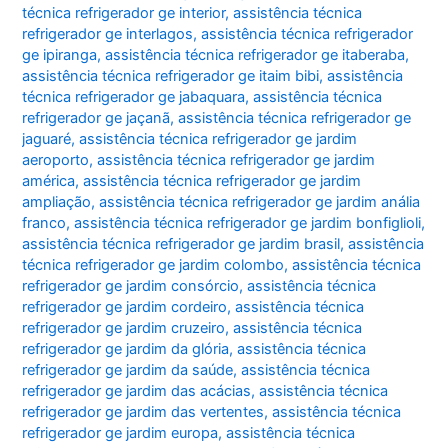
técnica refrigerador ge interior
,
assistência técnica
refrigerador ge interlagos
,
assistência técnica refrigerador
ge ipiranga
,
assistência técnica refrigerador ge itaberaba
,
assistência técnica refrigerador ge itaim bibi
,
assistência
técnica refrigerador ge jabaquara
,
assistência técnica
refrigerador ge jaçanã
,
assistência técnica refrigerador ge
jaguaré
,
assistência técnica refrigerador ge jardim
aeroporto
,
assistência técnica refrigerador ge jardim
américa
,
assistência técnica refrigerador ge jardim
ampliação
,
assistência técnica refrigerador ge jardim anália
franco
,
assistência técnica refrigerador ge jardim bonfiglioli
,
assistência técnica refrigerador ge jardim brasil
,
assistência
técnica refrigerador ge jardim colombo
,
assistência técnica
refrigerador ge jardim consórcio
,
assistência técnica
refrigerador ge jardim cordeiro
,
assistência técnica
refrigerador ge jardim cruzeiro
,
assistência técnica
refrigerador ge jardim da glória
,
assistência técnica
refrigerador ge jardim da saúde
,
assistência técnica
refrigerador ge jardim das acácias
,
assistência técnica
refrigerador ge jardim das vertentes
,
assistência técnica
refrigerador ge jardim europa
,
assistência técnica