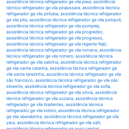
assistência técnica refrigerador ge vila piauí
,
assistência
técnica refrigerador ge vila pirajussara
,
assistência técnica
refrigerador ge vila pirituba
,
assistência técnica refrigerador
ge vila pita
,
assistência técnica refrigerador ge vila polopoli
,
assistência técnica refrigerador ge vila pompeia
,
assistência técnica refrigerador ge vila progredior
,
assistência técnica refrigerador ge vila progresso
,
assistência técnica refrigerador ge vila regente feijó
,
assistência técnica refrigerador ge vila romana
,
assistência
técnica refrigerador ge vila romero
,
assistência técnica
refrigerador ge vila sabrina
,
assistência técnica refrigerador
ge vila santa catarina
,
assistência técnica refrigerador ge
vila santa terezinha
,
assistência técnica refrigerador ge vila
são francisco
,
assistência técnica refrigerador ge vila são
silvestre
,
assistência técnica refrigerador ge vila sofia
,
assistência técnica refrigerador ge vila sônia
,
assistência
técnica refrigerador ge vila suzana
,
assistência técnica
refrigerador ge vila tiradentes
,
assistência técnica
refrigerador ge vila tolstoi
,
assistência técnica refrigerador
ge vila uberabinha
,
assistência técnica refrigerador ge vila
yara
,
assistência técnica refrigerador ge vila zatt
,
assistência técnica refrigerador ge zona central
,