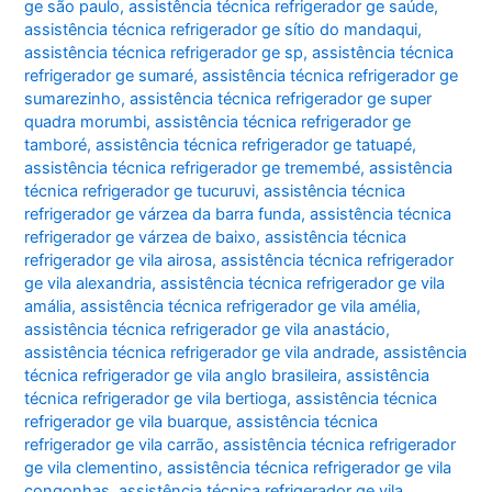
ge são paulo
,
assistência técnica refrigerador ge saúde
,
assistência técnica refrigerador ge sítio do mandaqui
,
assistência técnica refrigerador ge sp
,
assistência técnica
refrigerador ge sumaré
,
assistência técnica refrigerador ge
sumarezinho
,
assistência técnica refrigerador ge super
quadra morumbi
,
assistência técnica refrigerador ge
tamboré
,
assistência técnica refrigerador ge tatuapé
,
assistência técnica refrigerador ge tremembé
,
assistência
técnica refrigerador ge tucuruvi
,
assistência técnica
refrigerador ge várzea da barra funda
,
assistência técnica
refrigerador ge várzea de baixo
,
assistência técnica
refrigerador ge vila airosa
,
assistência técnica refrigerador
ge vila alexandria
,
assistência técnica refrigerador ge vila
amália
,
assistência técnica refrigerador ge vila amélia
,
assistência técnica refrigerador ge vila anastácio
,
assistência técnica refrigerador ge vila andrade
,
assistência
técnica refrigerador ge vila anglo brasileira
,
assistência
técnica refrigerador ge vila bertioga
,
assistência técnica
refrigerador ge vila buarque
,
assistência técnica
refrigerador ge vila carrão
,
assistência técnica refrigerador
ge vila clementino
,
assistência técnica refrigerador ge vila
congonhas
,
assistência técnica refrigerador ge vila