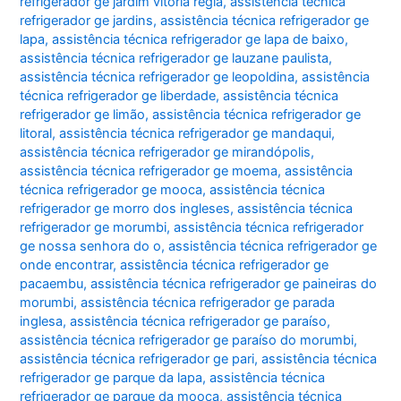
refrigerador ge jardim vitoria regia
,
assistência técnica
refrigerador ge jardins
,
assistência técnica refrigerador ge
lapa
,
assistência técnica refrigerador ge lapa de baixo
,
assistência técnica refrigerador ge lauzane paulista
,
assistência técnica refrigerador ge leopoldina
,
assistência
técnica refrigerador ge liberdade
,
assistência técnica
refrigerador ge limão
,
assistência técnica refrigerador ge
litoral
,
assistência técnica refrigerador ge mandaqui
,
assistência técnica refrigerador ge mirandópolis
,
assistência técnica refrigerador ge moema
,
assistência
técnica refrigerador ge mooca
,
assistência técnica
refrigerador ge morro dos ingleses
,
assistência técnica
refrigerador ge morumbi
,
assistência técnica refrigerador
ge nossa senhora do o
,
assistência técnica refrigerador ge
onde encontrar
,
assistência técnica refrigerador ge
pacaembu
,
assistência técnica refrigerador ge paineiras do
morumbi
,
assistência técnica refrigerador ge parada
inglesa
,
assistência técnica refrigerador ge paraíso
,
assistência técnica refrigerador ge paraíso do morumbi
,
assistência técnica refrigerador ge pari
,
assistência técnica
refrigerador ge parque da lapa
,
assistência técnica
refrigerador ge parque da mooca
,
assistência técnica