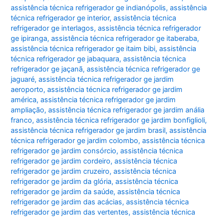
assistência técnica refrigerador ge indianópolis
,
assistência
técnica refrigerador ge interior
,
assistência técnica
refrigerador ge interlagos
,
assistência técnica refrigerador
ge ipiranga
,
assistência técnica refrigerador ge itaberaba
,
assistência técnica refrigerador ge itaim bibi
,
assistência
técnica refrigerador ge jabaquara
,
assistência técnica
refrigerador ge jaçanã
,
assistência técnica refrigerador ge
jaguaré
,
assistência técnica refrigerador ge jardim
aeroporto
,
assistência técnica refrigerador ge jardim
américa
,
assistência técnica refrigerador ge jardim
ampliação
,
assistência técnica refrigerador ge jardim anália
franco
,
assistência técnica refrigerador ge jardim bonfiglioli
,
assistência técnica refrigerador ge jardim brasil
,
assistência
técnica refrigerador ge jardim colombo
,
assistência técnica
refrigerador ge jardim consórcio
,
assistência técnica
refrigerador ge jardim cordeiro
,
assistência técnica
refrigerador ge jardim cruzeiro
,
assistência técnica
refrigerador ge jardim da glória
,
assistência técnica
refrigerador ge jardim da saúde
,
assistência técnica
refrigerador ge jardim das acácias
,
assistência técnica
refrigerador ge jardim das vertentes
,
assistência técnica