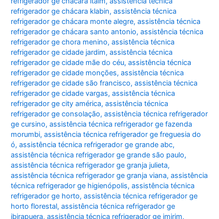
refrigerador ge chácara itaim
,
assistência técnica
refrigerador ge chácara klabin
,
assistência técnica
refrigerador ge chácara monte alegre
,
assistência técnica
refrigerador ge chácara santo antonio
,
assistência técnica
refrigerador ge chora menino
,
assistência técnica
refrigerador ge cidade jardim
,
assistência técnica
refrigerador ge cidade mãe do céu
,
assistência técnica
refrigerador ge cidade monções
,
assistência técnica
refrigerador ge cidade são francisco
,
assistência técnica
refrigerador ge cidade vargas
,
assistência técnica
refrigerador ge city américa
,
assistência técnica
refrigerador ge consolação
,
assistência técnica refrigerador
ge cursino
,
assistência técnica refrigerador ge fazenda
morumbi
,
assistência técnica refrigerador ge freguesia do
ó
,
assistência técnica refrigerador ge grande abc
,
assistência técnica refrigerador ge grande são paulo
,
assistência técnica refrigerador ge granja julieta
,
assistência técnica refrigerador ge granja viana
,
assistência
técnica refrigerador ge higienópolis
,
assistência técnica
refrigerador ge horto
,
assistência técnica refrigerador ge
horto florestal
,
assistência técnica refrigerador ge
ibirapuera
,
assistência técnica refrigerador ge imirim
,