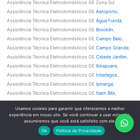
Assistência Técnica Eletrodomésticos GE Zona Sul
Assistência Técnica Eletrodomésticos GE
Aeroporto
,
Assistência Técnica Eletrodomésticos GE
Água Funda
,
Assistência Técnica Eletrodomésticos GE
Brooklin
,
Assistência Técnica Eletrodomésticos GE
Campo Belo
,
Assistência Técnica Eletrodomésticos GE
Campo Grande
,
Assistência Técnica Eletrodomésticos GE
Cidade Jardim
,
Assistência Técnica Eletrodomésticos GE
Ibirapuera
,
Assistência Técnica Eletrodomésticos GE
Interlagos
,
Assistência Técnica Eletrodomésticos GE
Ipiranga
,
Assistência Técnica Eletrodomésticos GE
Itaim Bibi
,
Assistência Técnica Eletrodomésticos GE
Jabaquara
,
Usamos cookies para garantir que oferecemos a melhor
Assistência Técnica Eletrodomésticos GE
Jardim América
,
experiência em nosso site. Se você continuar a usar este site,
Assistência Técnica Eletrodomésticos GE
Jardim Europa
,
assumiremos que você está satisfeito com ele.
Assistência Técnica Eletrodomésticos GE
Jardim Paulista
,
Ok
Política de Privacidade
Assistência Técnica Eletrodomésticos GE
Jardim