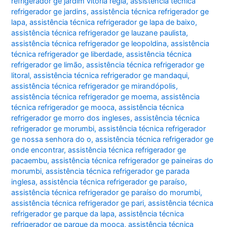
refrigerador ge jardim vitoria regia
,
assistência técnica
refrigerador ge jardins
,
assistência técnica refrigerador ge
lapa
,
assistência técnica refrigerador ge lapa de baixo
,
assistência técnica refrigerador ge lauzane paulista
,
assistência técnica refrigerador ge leopoldina
,
assistência
técnica refrigerador ge liberdade
,
assistência técnica
refrigerador ge limão
,
assistência técnica refrigerador ge
litoral
,
assistência técnica refrigerador ge mandaqui
,
assistência técnica refrigerador ge mirandópolis
,
assistência técnica refrigerador ge moema
,
assistência
técnica refrigerador ge mooca
,
assistência técnica
refrigerador ge morro dos ingleses
,
assistência técnica
refrigerador ge morumbi
,
assistência técnica refrigerador
ge nossa senhora do o
,
assistência técnica refrigerador ge
onde encontrar
,
assistência técnica refrigerador ge
pacaembu
,
assistência técnica refrigerador ge paineiras do
morumbi
,
assistência técnica refrigerador ge parada
inglesa
,
assistência técnica refrigerador ge paraíso
,
assistência técnica refrigerador ge paraíso do morumbi
,
assistência técnica refrigerador ge pari
,
assistência técnica
refrigerador ge parque da lapa
,
assistência técnica
refrigerador ge parque da mooca
,
assistência técnica