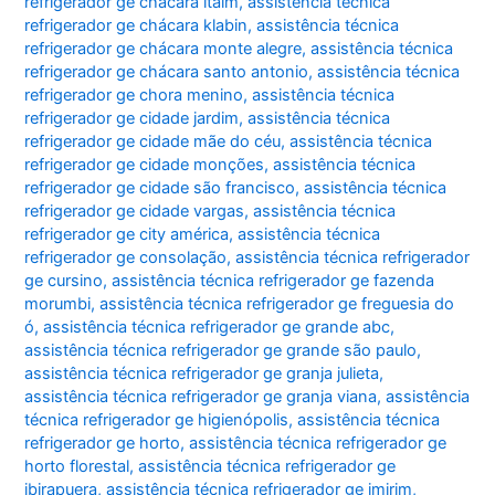
refrigerador ge chácara itaim
,
assistência técnica
refrigerador ge chácara klabin
,
assistência técnica
refrigerador ge chácara monte alegre
,
assistência técnica
refrigerador ge chácara santo antonio
,
assistência técnica
refrigerador ge chora menino
,
assistência técnica
refrigerador ge cidade jardim
,
assistência técnica
refrigerador ge cidade mãe do céu
,
assistência técnica
refrigerador ge cidade monções
,
assistência técnica
refrigerador ge cidade são francisco
,
assistência técnica
refrigerador ge cidade vargas
,
assistência técnica
refrigerador ge city américa
,
assistência técnica
refrigerador ge consolação
,
assistência técnica refrigerador
ge cursino
,
assistência técnica refrigerador ge fazenda
morumbi
,
assistência técnica refrigerador ge freguesia do
ó
,
assistência técnica refrigerador ge grande abc
,
assistência técnica refrigerador ge grande são paulo
,
assistência técnica refrigerador ge granja julieta
,
assistência técnica refrigerador ge granja viana
,
assistência
técnica refrigerador ge higienópolis
,
assistência técnica
refrigerador ge horto
,
assistência técnica refrigerador ge
horto florestal
,
assistência técnica refrigerador ge
ibirapuera
,
assistência técnica refrigerador ge imirim
,