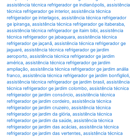
assistência técnica refrigerador ge indianópolis
,
assistência
técnica refrigerador ge interior
,
assistência técnica
refrigerador ge interlagos
,
assistência técnica refrigerador
ge ipiranga
,
assistência técnica refrigerador ge itaberaba
,
assistência técnica refrigerador ge itaim bibi
,
assistência
técnica refrigerador ge jabaquara
,
assistência técnica
refrigerador ge jaçanã
,
assistência técnica refrigerador ge
jaguaré
,
assistência técnica refrigerador ge jardim
aeroporto
,
assistência técnica refrigerador ge jardim
américa
,
assistência técnica refrigerador ge jardim
ampliação
,
assistência técnica refrigerador ge jardim anália
franco
,
assistência técnica refrigerador ge jardim bonfiglioli
,
assistência técnica refrigerador ge jardim brasil
,
assistência
técnica refrigerador ge jardim colombo
,
assistência técnica
refrigerador ge jardim consórcio
,
assistência técnica
refrigerador ge jardim cordeiro
,
assistência técnica
refrigerador ge jardim cruzeiro
,
assistência técnica
refrigerador ge jardim da glória
,
assistência técnica
refrigerador ge jardim da saúde
,
assistência técnica
refrigerador ge jardim das acácias
,
assistência técnica
refrigerador ge jardim das vertentes
,
assistência técnica