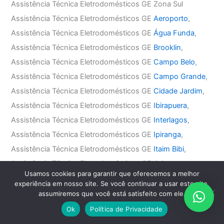
Assistência Técnica Eletrodomésticos GE Zona Sul
Assistência Técnica Eletrodomésticos GE
Aeroporto
,
Assistência Técnica Eletrodomésticos GE
Água Funda
,
Assistência Técnica Eletrodomésticos GE
Brooklin
,
Assistência Técnica Eletrodomésticos GE
Campo Belo
,
Assistência Técnica Eletrodomésticos GE
Campo Grande
,
Assistência Técnica Eletrodomésticos GE
Cidade Jardim
,
Assistência Técnica Eletrodomésticos GE
Ibirapuera
,
Assistência Técnica Eletrodomésticos GE
Interlagos
,
Assistência Técnica Eletrodomésticos GE
Ipiranga
,
Assistência Técnica Eletrodomésticos GE
Itaim Bibi
,
Assistência Técnica Eletrodomésticos GE
Jabaquara
,
Usamos cookies para garantir que oferecemos a melhor
Assistência Técnica Eletrodomésticos GE
Jardim América
,
experiência em nosso site. Se você continuar a usar este site,
Assistência Técnica Eletrodomésticos GE
Jardim Europa
,
assumiremos que você está satisfeito com ele.
Assistência Técnica Eletrodomésticos GE
Jardim Paulista
,
Ok
Política de Privacidade
Assistência Técnica Eletrodomésticos GE
Jardim