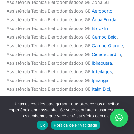
Assistência Técnica Eletrodomésticos GE Zona Sul
Assistência Técnica Eletrodomésticos GE
Aeroporto
,
Assistência Técnica Eletrodomésticos GE
Água Funda
,
Assistência Técnica Eletrodomésticos GE
Brooklin
,
Assistência Técnica Eletrodomésticos GE
Campo Belo
,
Assistência Técnica Eletrodomésticos GE
Campo Grande
,
Assistência Técnica Eletrodomésticos GE
Cidade Jardim
,
Assistência Técnica Eletrodomésticos GE
Ibirapuera
,
Assistência Técnica Eletrodomésticos GE
Interlagos
,
Assistência Técnica Eletrodomésticos GE
Ipiranga
,
Assistência Técnica Eletrodomésticos GE
Itaim Bibi
,
Assistência Técnica Eletrodomésticos GE
Jabaquara
,
Usamos cookies para garantir que oferecemos a melhor
Assistência Técnica Eletrodomésticos GE
Jardim América
,
experiência em nosso site. Se você continuar a usar este site,
Assistência Técnica Eletrodomésticos GE
Jardim Europa
,
assumiremos que você está satisfeito com ele.
Assistência Técnica Eletrodomésticos GE
Jardim Paulista
,
Ok
Política de Privacidade
Assistência Técnica Eletrodomésticos GE
Jardim