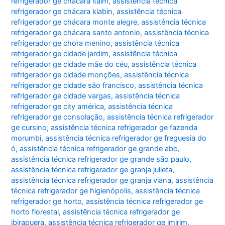
refrigerador ge chácara itaim
,
assistência técnica
refrigerador ge chácara klabin
,
assistência técnica
refrigerador ge chácara monte alegre
,
assistência técnica
refrigerador ge chácara santo antonio
,
assistência técnica
refrigerador ge chora menino
,
assistência técnica
refrigerador ge cidade jardim
,
assistência técnica
refrigerador ge cidade mãe do céu
,
assistência técnica
refrigerador ge cidade monções
,
assistência técnica
refrigerador ge cidade são francisco
,
assistência técnica
refrigerador ge cidade vargas
,
assistência técnica
refrigerador ge city américa
,
assistência técnica
refrigerador ge consolação
,
assistência técnica refrigerador
ge cursino
,
assistência técnica refrigerador ge fazenda
morumbi
,
assistência técnica refrigerador ge freguesia do
ó
,
assistência técnica refrigerador ge grande abc
,
assistência técnica refrigerador ge grande são paulo
,
assistência técnica refrigerador ge granja julieta
,
assistência técnica refrigerador ge granja viana
,
assistência
técnica refrigerador ge higienópolis
,
assistência técnica
refrigerador ge horto
,
assistência técnica refrigerador ge
horto florestal
,
assistência técnica refrigerador ge
ibirapuera
,
assistência técnica refrigerador ge imirim
,