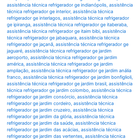
assistência técnica refrigerador ge indianópolis
,
assistência
técnica refrigerador ge interior
,
assistência técnica
refrigerador ge interlagos
,
assistência técnica refrigerador
ge ipiranga
,
assistência técnica refrigerador ge itaberaba
,
assistência técnica refrigerador ge itaim bibi
,
assistência
técnica refrigerador ge jabaquara
,
assistência técnica
refrigerador ge jaçanã
,
assistência técnica refrigerador ge
jaguaré
,
assistência técnica refrigerador ge jardim
aeroporto
,
assistência técnica refrigerador ge jardim
américa
,
assistência técnica refrigerador ge jardim
ampliação
,
assistência técnica refrigerador ge jardim anália
franco
,
assistência técnica refrigerador ge jardim bonfiglioli
,
assistência técnica refrigerador ge jardim brasil
,
assistência
técnica refrigerador ge jardim colombo
,
assistência técnica
refrigerador ge jardim consórcio
,
assistência técnica
refrigerador ge jardim cordeiro
,
assistência técnica
refrigerador ge jardim cruzeiro
,
assistência técnica
refrigerador ge jardim da glória
,
assistência técnica
refrigerador ge jardim da saúde
,
assistência técnica
refrigerador ge jardim das acácias
,
assistência técnica
refrigerador ge jardim das vertentes
,
assistência técnica