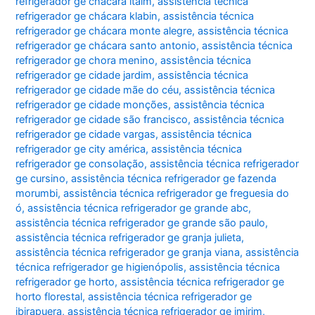
refrigerador ge chácara itaim
,
assistência técnica
refrigerador ge chácara klabin
,
assistência técnica
refrigerador ge chácara monte alegre
,
assistência técnica
refrigerador ge chácara santo antonio
,
assistência técnica
refrigerador ge chora menino
,
assistência técnica
refrigerador ge cidade jardim
,
assistência técnica
refrigerador ge cidade mãe do céu
,
assistência técnica
refrigerador ge cidade monções
,
assistência técnica
refrigerador ge cidade são francisco
,
assistência técnica
refrigerador ge cidade vargas
,
assistência técnica
refrigerador ge city américa
,
assistência técnica
refrigerador ge consolação
,
assistência técnica refrigerador
ge cursino
,
assistência técnica refrigerador ge fazenda
morumbi
,
assistência técnica refrigerador ge freguesia do
ó
,
assistência técnica refrigerador ge grande abc
,
assistência técnica refrigerador ge grande são paulo
,
assistência técnica refrigerador ge granja julieta
,
assistência técnica refrigerador ge granja viana
,
assistência
técnica refrigerador ge higienópolis
,
assistência técnica
refrigerador ge horto
,
assistência técnica refrigerador ge
horto florestal
,
assistência técnica refrigerador ge
ibirapuera
,
assistência técnica refrigerador ge imirim
,