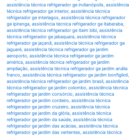
assistência técnica refrigerador ge indianópolis
,
assistência
técnica refrigerador ge interior
,
assistência técnica
refrigerador ge interlagos
,
assistência técnica refrigerador
ge ipiranga
,
assistência técnica refrigerador ge itaberaba
,
assistência técnica refrigerador ge itaim bibi
,
assistência
técnica refrigerador ge jabaquara
,
assistência técnica
refrigerador ge jaçanã
,
assistência técnica refrigerador ge
jaguaré
,
assistência técnica refrigerador ge jardim
aeroporto
,
assistência técnica refrigerador ge jardim
américa
,
assistência técnica refrigerador ge jardim
ampliação
,
assistência técnica refrigerador ge jardim anália
franco
,
assistência técnica refrigerador ge jardim bonfiglioli
,
assistência técnica refrigerador ge jardim brasil
,
assistência
técnica refrigerador ge jardim colombo
,
assistência técnica
refrigerador ge jardim consórcio
,
assistência técnica
refrigerador ge jardim cordeiro
,
assistência técnica
refrigerador ge jardim cruzeiro
,
assistência técnica
refrigerador ge jardim da glória
,
assistência técnica
refrigerador ge jardim da saúde
,
assistência técnica
refrigerador ge jardim das acácias
,
assistência técnica
refrigerador ge jardim das vertentes
,
assistência técnica