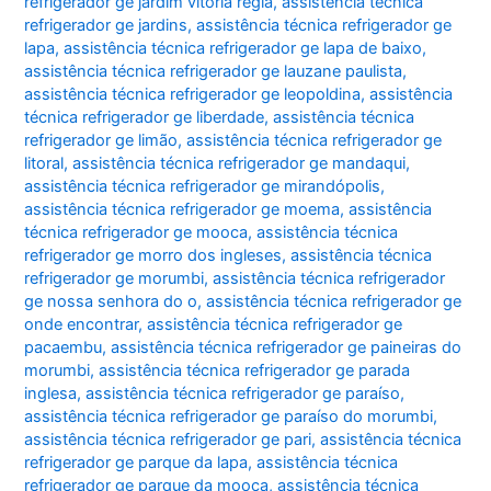
refrigerador ge jardim vitoria regia
,
assistência técnica
refrigerador ge jardins
,
assistência técnica refrigerador ge
lapa
,
assistência técnica refrigerador ge lapa de baixo
,
assistência técnica refrigerador ge lauzane paulista
,
assistência técnica refrigerador ge leopoldina
,
assistência
técnica refrigerador ge liberdade
,
assistência técnica
refrigerador ge limão
,
assistência técnica refrigerador ge
litoral
,
assistência técnica refrigerador ge mandaqui
,
assistência técnica refrigerador ge mirandópolis
,
assistência técnica refrigerador ge moema
,
assistência
técnica refrigerador ge mooca
,
assistência técnica
refrigerador ge morro dos ingleses
,
assistência técnica
refrigerador ge morumbi
,
assistência técnica refrigerador
ge nossa senhora do o
,
assistência técnica refrigerador ge
onde encontrar
,
assistência técnica refrigerador ge
pacaembu
,
assistência técnica refrigerador ge paineiras do
morumbi
,
assistência técnica refrigerador ge parada
inglesa
,
assistência técnica refrigerador ge paraíso
,
assistência técnica refrigerador ge paraíso do morumbi
,
assistência técnica refrigerador ge pari
,
assistência técnica
refrigerador ge parque da lapa
,
assistência técnica
refrigerador ge parque da mooca
,
assistência técnica