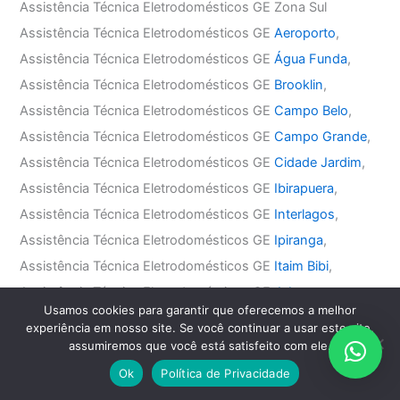
Assistência Técnica Eletrodomésticos GE Zona Sul
Assistência Técnica Eletrodomésticos GE
Aeroporto
,
Assistência Técnica Eletrodomésticos GE
Água Funda
,
Assistência Técnica Eletrodomésticos GE
Brooklin
,
Assistência Técnica Eletrodomésticos GE
Campo Belo
,
Assistência Técnica Eletrodomésticos GE
Campo Grande
,
Assistência Técnica Eletrodomésticos GE
Cidade Jardim
,
Assistência Técnica Eletrodomésticos GE
Ibirapuera
,
Assistência Técnica Eletrodomésticos GE
Interlagos
,
Assistência Técnica Eletrodomésticos GE
Ipiranga
,
Assistência Técnica Eletrodomésticos GE
Itaim Bibi
,
Assistência Técnica Eletrodomésticos GE
Jabaquara
,
Usamos cookies para garantir que oferecemos a melhor
Assistência Técnica Eletrodomésticos GE
Jardim América
,
experiência em nosso site. Se você continuar a usar este site,
Assistência Técnica Eletrodomésticos GE
Jardim Europa
,
assumiremos que você está satisfeito com ele.
Assistência Técnica Eletrodomésticos GE
Jardim Paulista
,
Ok
Política de Privacidade
Assistência Técnica Eletrodomésticos GE
Jardim