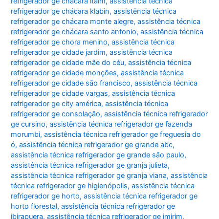
refrigerador ge chácara itaim
,
assistência técnica
refrigerador ge chácara klabin
,
assistência técnica
refrigerador ge chácara monte alegre
,
assistência técnica
refrigerador ge chácara santo antonio
,
assistência técnica
refrigerador ge chora menino
,
assistência técnica
refrigerador ge cidade jardim
,
assistência técnica
refrigerador ge cidade mãe do céu
,
assistência técnica
refrigerador ge cidade monções
,
assistência técnica
refrigerador ge cidade são francisco
,
assistência técnica
refrigerador ge cidade vargas
,
assistência técnica
refrigerador ge city américa
,
assistência técnica
refrigerador ge consolação
,
assistência técnica refrigerador
ge cursino
,
assistência técnica refrigerador ge fazenda
morumbi
,
assistência técnica refrigerador ge freguesia do
ó
,
assistência técnica refrigerador ge grande abc
,
assistência técnica refrigerador ge grande são paulo
,
assistência técnica refrigerador ge granja julieta
,
assistência técnica refrigerador ge granja viana
,
assistência
técnica refrigerador ge higienópolis
,
assistência técnica
refrigerador ge horto
,
assistência técnica refrigerador ge
horto florestal
,
assistência técnica refrigerador ge
ibirapuera
,
assistência técnica refrigerador ge imirim
,