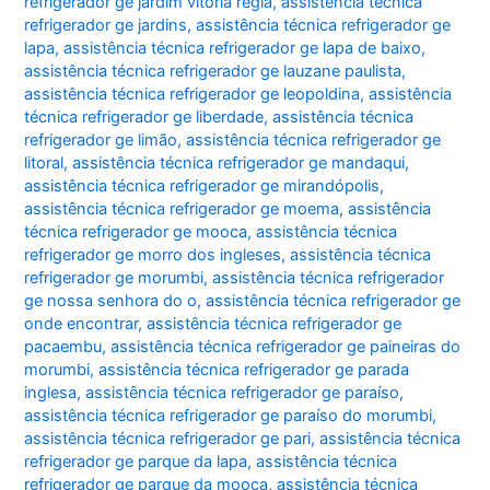
refrigerador ge jardim vitoria regia
,
assistência técnica
refrigerador ge jardins
,
assistência técnica refrigerador ge
lapa
,
assistência técnica refrigerador ge lapa de baixo
,
assistência técnica refrigerador ge lauzane paulista
,
assistência técnica refrigerador ge leopoldina
,
assistência
técnica refrigerador ge liberdade
,
assistência técnica
refrigerador ge limão
,
assistência técnica refrigerador ge
litoral
,
assistência técnica refrigerador ge mandaqui
,
assistência técnica refrigerador ge mirandópolis
,
assistência técnica refrigerador ge moema
,
assistência
técnica refrigerador ge mooca
,
assistência técnica
refrigerador ge morro dos ingleses
,
assistência técnica
refrigerador ge morumbi
,
assistência técnica refrigerador
ge nossa senhora do o
,
assistência técnica refrigerador ge
onde encontrar
,
assistência técnica refrigerador ge
pacaembu
,
assistência técnica refrigerador ge paineiras do
morumbi
,
assistência técnica refrigerador ge parada
inglesa
,
assistência técnica refrigerador ge paraíso
,
assistência técnica refrigerador ge paraíso do morumbi
,
assistência técnica refrigerador ge pari
,
assistência técnica
refrigerador ge parque da lapa
,
assistência técnica
refrigerador ge parque da mooca
,
assistência técnica