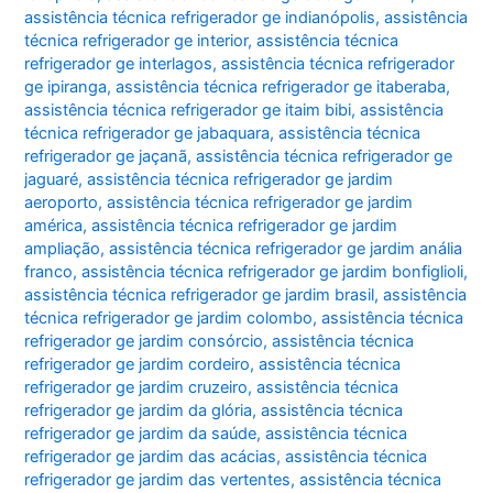
assistência técnica refrigerador ge indianópolis
,
assistência
técnica refrigerador ge interior
,
assistência técnica
refrigerador ge interlagos
,
assistência técnica refrigerador
ge ipiranga
,
assistência técnica refrigerador ge itaberaba
,
assistência técnica refrigerador ge itaim bibi
,
assistência
técnica refrigerador ge jabaquara
,
assistência técnica
refrigerador ge jaçanã
,
assistência técnica refrigerador ge
jaguaré
,
assistência técnica refrigerador ge jardim
aeroporto
,
assistência técnica refrigerador ge jardim
américa
,
assistência técnica refrigerador ge jardim
ampliação
,
assistência técnica refrigerador ge jardim anália
franco
,
assistência técnica refrigerador ge jardim bonfiglioli
,
assistência técnica refrigerador ge jardim brasil
,
assistência
técnica refrigerador ge jardim colombo
,
assistência técnica
refrigerador ge jardim consórcio
,
assistência técnica
refrigerador ge jardim cordeiro
,
assistência técnica
refrigerador ge jardim cruzeiro
,
assistência técnica
refrigerador ge jardim da glória
,
assistência técnica
refrigerador ge jardim da saúde
,
assistência técnica
refrigerador ge jardim das acácias
,
assistência técnica
refrigerador ge jardim das vertentes
,
assistência técnica