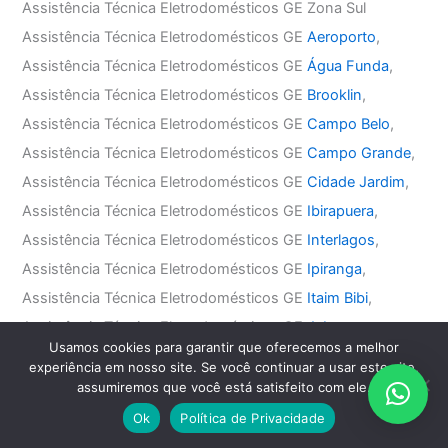
Assistência Técnica Eletrodomésticos GE Zona Sul
Assistência Técnica Eletrodomésticos GE
Aeroporto
,
Assistência Técnica Eletrodomésticos GE
Água Funda
,
Assistência Técnica Eletrodomésticos GE
Brooklin
,
Assistência Técnica Eletrodomésticos GE
Campo Belo
,
Assistência Técnica Eletrodomésticos GE
Campo Grande
,
Assistência Técnica Eletrodomésticos GE
Cidade Jardim
,
Assistência Técnica Eletrodomésticos GE
Ibirapuera
,
Assistência Técnica Eletrodomésticos GE
Interlagos
,
Assistência Técnica Eletrodomésticos GE
Ipiranga
,
Assistência Técnica Eletrodomésticos GE
Itaim Bibi
,
Assistência Técnica Eletrodomésticos GE
Jabaquara
,
Usamos cookies para garantir que oferecemos a melhor
Assistência Técnica Eletrodomésticos GE
Jardim América
,
experiência em nosso site. Se você continuar a usar este site,
Assistência Técnica Eletrodomésticos GE
Jardim Europa
,
assumiremos que você está satisfeito com ele.
Assistência Técnica Eletrodomésticos GE
Jardim Paulista
,
Ok
Política de Privacidade
Assistência Técnica Eletrodomésticos GE
Jardim