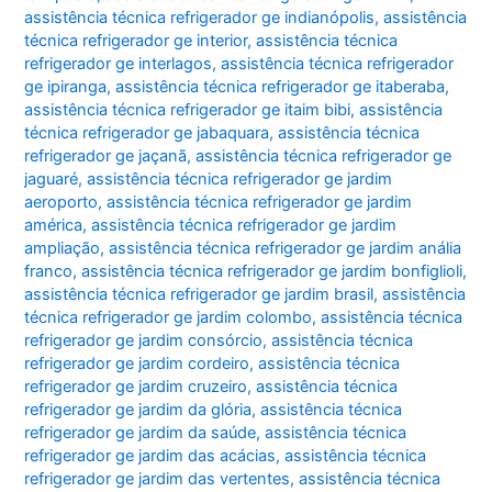
assistência técnica refrigerador ge indianópolis
,
assistência
técnica refrigerador ge interior
,
assistência técnica
refrigerador ge interlagos
,
assistência técnica refrigerador
ge ipiranga
,
assistência técnica refrigerador ge itaberaba
,
assistência técnica refrigerador ge itaim bibi
,
assistência
técnica refrigerador ge jabaquara
,
assistência técnica
refrigerador ge jaçanã
,
assistência técnica refrigerador ge
jaguaré
,
assistência técnica refrigerador ge jardim
aeroporto
,
assistência técnica refrigerador ge jardim
américa
,
assistência técnica refrigerador ge jardim
ampliação
,
assistência técnica refrigerador ge jardim anália
franco
,
assistência técnica refrigerador ge jardim bonfiglioli
,
assistência técnica refrigerador ge jardim brasil
,
assistência
técnica refrigerador ge jardim colombo
,
assistência técnica
refrigerador ge jardim consórcio
,
assistência técnica
refrigerador ge jardim cordeiro
,
assistência técnica
refrigerador ge jardim cruzeiro
,
assistência técnica
refrigerador ge jardim da glória
,
assistência técnica
refrigerador ge jardim da saúde
,
assistência técnica
refrigerador ge jardim das acácias
,
assistência técnica
refrigerador ge jardim das vertentes
,
assistência técnica