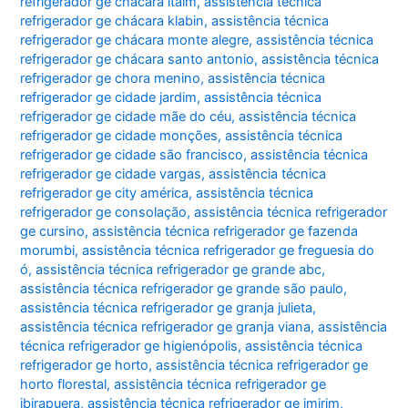
refrigerador ge chácara itaim
,
assistência técnica
refrigerador ge chácara klabin
,
assistência técnica
refrigerador ge chácara monte alegre
,
assistência técnica
refrigerador ge chácara santo antonio
,
assistência técnica
refrigerador ge chora menino
,
assistência técnica
refrigerador ge cidade jardim
,
assistência técnica
refrigerador ge cidade mãe do céu
,
assistência técnica
refrigerador ge cidade monções
,
assistência técnica
refrigerador ge cidade são francisco
,
assistência técnica
refrigerador ge cidade vargas
,
assistência técnica
refrigerador ge city américa
,
assistência técnica
refrigerador ge consolação
,
assistência técnica refrigerador
ge cursino
,
assistência técnica refrigerador ge fazenda
morumbi
,
assistência técnica refrigerador ge freguesia do
ó
,
assistência técnica refrigerador ge grande abc
,
assistência técnica refrigerador ge grande são paulo
,
assistência técnica refrigerador ge granja julieta
,
assistência técnica refrigerador ge granja viana
,
assistência
técnica refrigerador ge higienópolis
,
assistência técnica
refrigerador ge horto
,
assistência técnica refrigerador ge
horto florestal
,
assistência técnica refrigerador ge
ibirapuera
,
assistência técnica refrigerador ge imirim
,