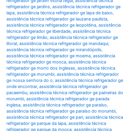
refrigerador ge jardim vitoria regia
,
assistência técnica
refrigerador ge jardins
,
assistência técnica refrigerador ge
lapa
,
assistência técnica refrigerador ge lapa de baixo
,
assistência técnica refrigerador ge lauzane paulista
,
assistência técnica refrigerador ge leopoldina
,
assistência
técnica refrigerador ge liberdade
,
assistência técnica
refrigerador ge limão
,
assistência técnica refrigerador ge
litoral
,
assistência técnica refrigerador ge mandaqui
,
assistência técnica refrigerador ge mirandópolis
,
assistência técnica refrigerador ge moema
,
assistência
técnica refrigerador ge mooca
,
assistência técnica
refrigerador ge morro dos ingleses
,
assistência técnica
refrigerador ge morumbi
,
assistência técnica refrigerador
ge nossa senhora do o
,
assistência técnica refrigerador ge
onde encontrar
,
assistência técnica refrigerador ge
pacaembu
,
assistência técnica refrigerador ge paineiras do
morumbi
,
assistência técnica refrigerador ge parada
inglesa
,
assistência técnica refrigerador ge paraíso
,
assistência técnica refrigerador ge paraíso do morumbi
,
assistência técnica refrigerador ge pari
,
assistência técnica
refrigerador ge parque da lapa
,
assistência técnica
refrigerador ge parque da mooca
,
assistência técnica