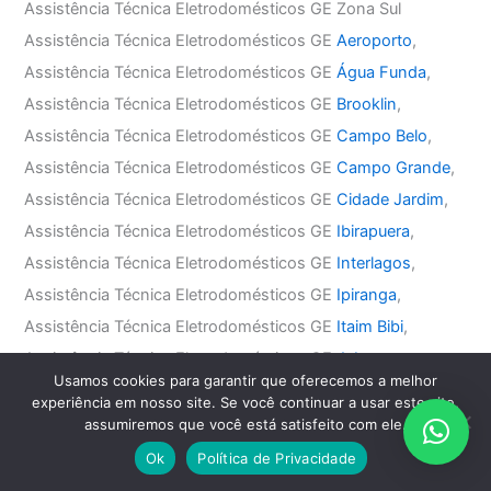
Assistência Técnica Eletrodomésticos GE Zona Sul
Assistência Técnica Eletrodomésticos GE
Aeroporto
,
Assistência Técnica Eletrodomésticos GE
Água Funda
,
Assistência Técnica Eletrodomésticos GE
Brooklin
,
Assistência Técnica Eletrodomésticos GE
Campo Belo
,
Assistência Técnica Eletrodomésticos GE
Campo Grande
,
Assistência Técnica Eletrodomésticos GE
Cidade Jardim
,
Assistência Técnica Eletrodomésticos GE
Ibirapuera
,
Assistência Técnica Eletrodomésticos GE
Interlagos
,
Assistência Técnica Eletrodomésticos GE
Ipiranga
,
Assistência Técnica Eletrodomésticos GE
Itaim Bibi
,
Assistência Técnica Eletrodomésticos GE
Jabaquara
,
Usamos cookies para garantir que oferecemos a melhor
Assistência Técnica Eletrodomésticos GE
Jardim América
,
experiência em nosso site. Se você continuar a usar este site,
Assistência Técnica Eletrodomésticos GE
Jardim Europa
,
assumiremos que você está satisfeito com ele.
Assistência Técnica Eletrodomésticos GE
Jardim Paulista
,
Ok
Política de Privacidade
Assistência Técnica Eletrodomésticos GE
Jardim