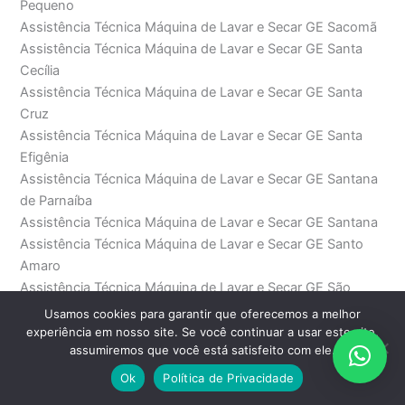
Pequeno
Assistência Técnica Máquina de Lavar e Secar GE Sacomã
Assistência Técnica Máquina de Lavar e Secar GE Santa
Cecília
Assistência Técnica Máquina de Lavar e Secar GE Santa
Cruz
Assistência Técnica Máquina de Lavar e Secar GE Santa
Efigênia
Assistência Técnica Máquina de Lavar e Secar GE Santana
de Parnaíba
Assistência Técnica Máquina de Lavar e Secar GE Santana
Assistência Técnica Máquina de Lavar e Secar GE Santo
Amaro
Assistência Técnica Máquina de Lavar e Secar GE São
Bento
Usamos cookies para garantir que oferecemos a melhor
Assistência Técnica Máquina de Lavar e Secar GE São
experiência em nosso site. Se você continuar a usar este site,
assumiremos que você está satisfeito com ele.
Domingos
Assistência Técnica Máquina de Lavar e Secar GE São
Ok
Política de Privacidade
Joaquim