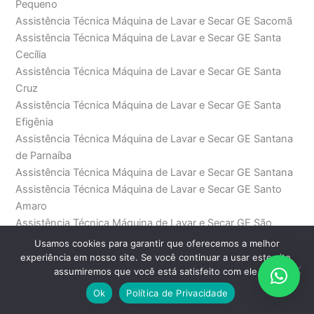
Pequeno
Assistência Técnica Máquina de Lavar e Secar GE Sacomã
Assistência Técnica Máquina de Lavar e Secar GE Santa
Cecília
Assistência Técnica Máquina de Lavar e Secar GE Santa
Cruz
Assistência Técnica Máquina de Lavar e Secar GE Santa
Efigênia
Assistência Técnica Máquina de Lavar e Secar GE Santana
de Parnaíba
Assistência Técnica Máquina de Lavar e Secar GE Santana
Assistência Técnica Máquina de Lavar e Secar GE Santo
Amaro
Assistência Técnica Máquina de Lavar e Secar GE São
Bento
Usamos cookies para garantir que oferecemos a melhor
Assistência Técnica Máquina de Lavar e Secar GE São
experiência em nosso site. Se você continuar a usar este site,
assumiremos que você está satisfeito com ele.
Domingos
Assistência Técnica Máquina de Lavar e Secar GE São
Ok
Política de Privacidade
Joaquim