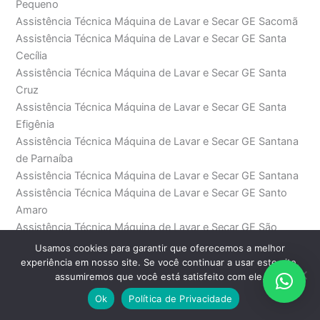
Pequeno
Assistência Técnica Máquina de Lavar e Secar GE Sacomã
Assistência Técnica Máquina de Lavar e Secar GE Santa
Cecília
Assistência Técnica Máquina de Lavar e Secar GE Santa
Cruz
Assistência Técnica Máquina de Lavar e Secar GE Santa
Efigênia
Assistência Técnica Máquina de Lavar e Secar GE Santana
de Parnaíba
Assistência Técnica Máquina de Lavar e Secar GE Santana
Assistência Técnica Máquina de Lavar e Secar GE Santo
Amaro
Assistência Técnica Máquina de Lavar e Secar GE São
Bento
Usamos cookies para garantir que oferecemos a melhor
Assistência Técnica Máquina de Lavar e Secar GE São
experiência em nosso site. Se você continuar a usar este site,
assumiremos que você está satisfeito com ele.
Domingos
Assistência Técnica Máquina de Lavar e Secar GE São
Ok
Política de Privacidade
Joaquim